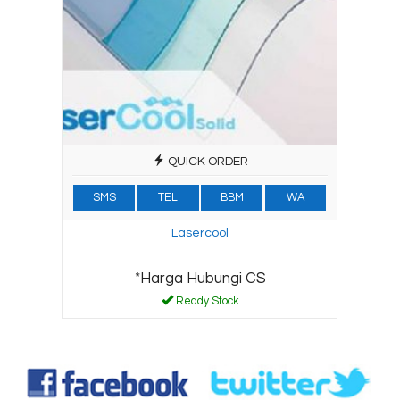
QUICK ORDER
SMS
TEL
BBM
WA
Lasercool
*Harga Hubungi CS
Ready Stock