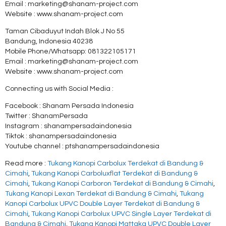
Email : marketing@shanam-project.com
Website : www.shanam-project.com
Taman Cibaduyut Indah Blok J No 55
Bandung, Indonesia 40238
Mobile Phone/Whatsapp: 081322105171
Email : marketing@shanam-project.com
Website : www.shanam-project.com
Connecting us with Social Media :
Facebook : Shanam Persada Indonesia
Twitter : ShanamPersada
Instagram : shanampersadaindonesia
Tiktok : shanampersadaindonesia
Youtube channel : ptshanampersadaindonesia
Read more :
Tukang Kanopi Carbolux Terdekat di Bandung &
Cimahi
,
Tukang Kanopi Carboluxflat Terdekat di Bandung &
Cimahi
,
Tukang Kanopi Carboron Terdekat di Bandung & Cimahi
,
Tukang Kanopi Lexan Terdekat di Bandung & Cimahi
,
Tukang
Kanopi Carbolux UPVC Double Layer Terdekat di Bandung &
Cimahi
,
Tukang Kanopi Carbolux UPVC Single Layer Terdekat di
Bandung & Cimahi
,
Tukang Kanopi Mattaka UPVC Double Layer