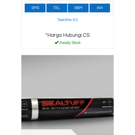
SMS
TEL
BBM
WA
Twinlite X3
*Harga Hubungi CS
Ready Stock