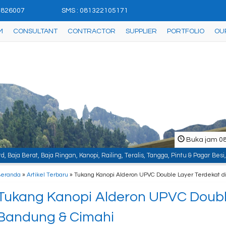
42826007
SMS : 081322105171
M
CONSULTANT
CONTRACTOR
SUPPLIER
PORTFOLIO
OU
Buka jam 08.
ngan, Kanopi, Railing, Teralis, Tangga, Pintu & Pagar Besi, Plafon & Partisi
Beranda
»
Artikel Terbaru
» Tukang Kanopi Alderon UPVC Double Layer Terdekat d
Tukang Kanopi Alderon UPVC Double
Bandung & Cimahi