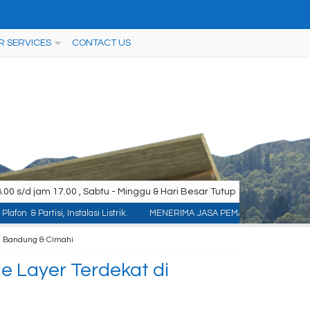
R SERVICES
CONTACT US
00 s/d jam 17.00 , Sabtu - Minggu & Hari Besar Tutup
, Instalasi Listrik.
MENERIMA JASA PEMASANGAN KONTRUKSI : ACP/Aluminium 
i Bandung & Cimahi
 Layer Terdekat di