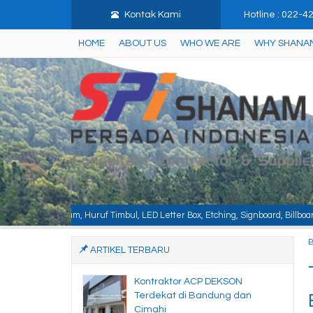
Kontak Kami
Hotline : 022-
HOME
ABOUT US
WHO WE ARE
WHY SHANA
f Timbul, LED Letter Box, Etching, Signboard, Billboard, Baja Berat, Baja Ri
ARTIKEL TERBARU
Kontraktor ACP DEKSON
Terdekat di Bandung dan
Cimahi