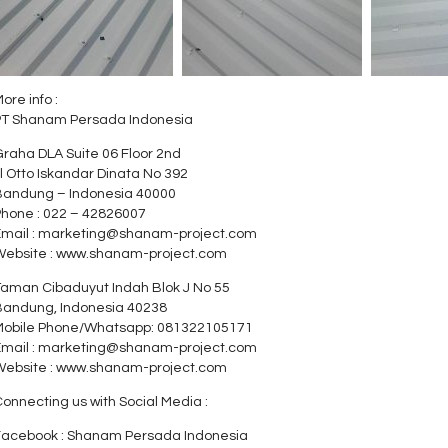
ore info :
PT Shanam Persada Indonesia
raha DLA Suite 06 Floor 2nd
l Otto Iskandar Dinata No 392
Bandung – Indonesia 40000
Phone : 022 – 42826007
Email : marketing@shanam-project.com
Website : www.shanam-project.com
Taman Cibaduyut Indah Blok J No 55
Bandung, Indonesia 40238
Mobile Phone/Whatsapp: 081322105171
Email : marketing@shanam-project.com
Website : www.shanam-project.com
onnecting us with Social Media :
Facebook : Shanam Persada Indonesia