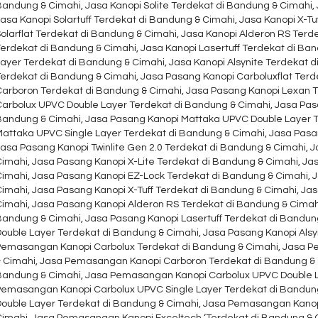
Bandung & Cimahi, Jasa Kanopi Solite Terdekat di Bandung & Cimahi,
asa Kanopi Solartuff Terdekat di Bandung & Cimahi, Jasa Kanopi X-Tu
olarflat Terdekat di Bandung & Cimahi, Jasa Kanopi Alderon RS Terd
Terdekat di Bandung & Cimahi, Jasa Kanopi Lasertuff Terdekat di Ba
Layer Terdekat di Bandung & Cimahi, Jasa Kanopi Alsynite Terdekat 
Terdekat di Bandung & Cimahi, Jasa Pasang Kanopi Carboluxflat Ter
Carboron Terdekat di Bandung & Cimahi, Jasa Pasang Kanopi Lexan 
Carbolux UPVC Double Layer Terdekat di Bandung & Cimahi, Jasa Pas
Bandung & Cimahi, Jasa Pasang Kanopi Mattaka UPVC Double Layer T
Mattaka UPVC Single Layer Terdekat di Bandung & Cimahi, Jasa Pasa
asa Pasang Kanopi Twinlite Gen 2.0 Terdekat di Bandung & Cimahi, J
Cimahi, Jasa Pasang Kanopi X-Lite Terdekat di Bandung & Cimahi, Ja
Cimahi, Jasa Pasang Kanopi EZ-Lock Terdekat di Bandung & Cimahi, J
imahi, Jasa Pasang Kanopi X-Tuff Terdekat di Bandung & Cimahi, Jas
Cimahi, Jasa Pasang Kanopi Alderon RS Terdekat di Bandung & Cimahi
Bandung & Cimahi, Jasa Pasang Kanopi Lasertuff Terdekat di Bandun
Double Layer Terdekat di Bandung & Cimahi, Jasa Pasang Kanopi Alsy
Pemasangan Kanopi Carbolux Terdekat di Bandung & Cimahi, Jasa P
& Cimahi, Jasa Pemasangan Kanopi Carboron Terdekat di Bandung &
Bandung & Cimahi, Jasa Pemasangan Kanopi Carbolux UPVC Double L
Pemasangan Kanopi Carbolux UPVC Single Layer Terdekat di Bandu
Double Layer Terdekat di Bandung & Cimahi, Jasa Pemasangan Kanop
Cimahi, Jasa Pemasangan Kanopi Exceltech ‘Terdekat di Bandung & 