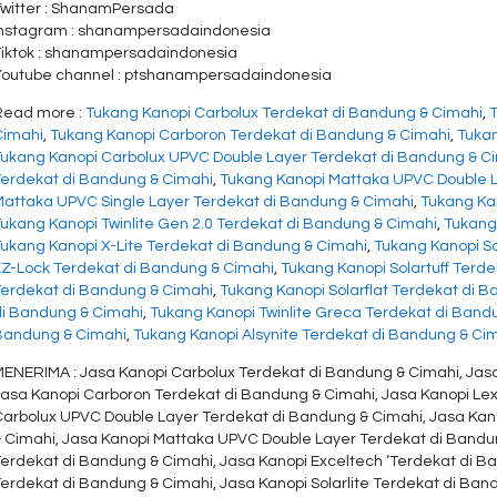
Twitter : ShanamPersada
Instagram : shanampersadaindonesia
Tiktok : shanampersadaindonesia
Youtube channel : ptshanampersadaindonesia
Read more :
Tukang Kanopi Carbolux Terdekat di Bandung & Cimahi
,
Cimahi
,
Tukang Kanopi Carboron Terdekat di Bandung & Cimahi
,
Tukan
Tukang Kanopi Carbolux UPVC Double Layer Terdekat di Bandung & C
Terdekat di Bandung & Cimahi
,
Tukang Kanopi Mattaka UPVC Double L
Mattaka UPVC Single Layer Terdekat di Bandung & Cimahi
,
Tukang Ka
ukang Kanopi Twinlite Gen 2.0 Terdekat di Bandung & Cimahi
,
Tukang 
Tukang Kanopi X-Lite Terdekat di Bandung & Cimahi
,
Tukang Kanopi So
EZ-Lock Terdekat di Bandung & Cimahi
,
Tukang Kanopi Solartuff Terd
Terdekat di Bandung & Cimahi
,
Tukang Kanopi Solarflat Terdekat di 
di Bandung & Cimahi
,
Tukang Kanopi Twinlite Greca Terdekat di Band
Bandung & Cimahi
,
Tukang Kanopi Alsynite Terdekat di Bandung & Ci
MENERIMA : Jasa Kanopi Carbolux Terdekat di Bandung & Cimahi, Jasa
Jasa Kanopi Carboron Terdekat di Bandung & Cimahi, Jasa Kanopi Le
Carbolux UPVC Double Layer Terdekat di Bandung & Cimahi, Jasa Kan
& Cimahi, Jasa Kanopi Mattaka UPVC Double Layer Terdekat di Bandu
erdekat di Bandung & Cimahi, Jasa Kanopi Exceltech ‘Terdekat di Ba
erdekat di Bandung & Cimahi, Jasa Kanopi Solarlite Terdekat di Band