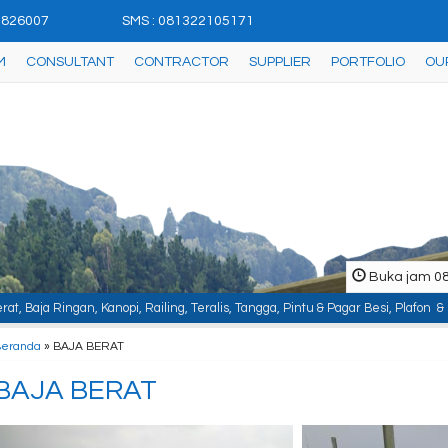
42826007
SMS : 081322105171
M
CONSULTANT
CONTRACTOR
SUPPLIER
PORTFOLIO
OU
Buka jam 08.
pi, Railing, Teralis, Tangga, Pintu & Pagar Besi, Plafon & Partisi, Instalas
Beranda
»
BAJA BERAT
BAJA BERAT