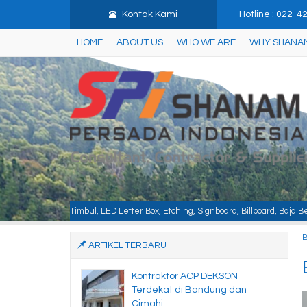
Kontak Kami
Hotline : 022-
HOME
ABOUT US
WHO WE ARE
WHY SHANA
LED Letter Box, Etching, Signboard, Billboard, Baja Berat, Baja Ringan, Kano
ARTIKEL TERBARU
Kontraktor ACP DEKSON
Terdekat di Bandung dan
Cimahi