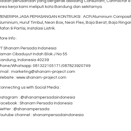
dalah perusahaan yang bergerak dibidang Consultant, Contractor & S
rea kerja kami meliputi kota Bandung dan sekitarnya.
MENERIMA JASA PEMASANGAN KONTRUKSI : ACP/Aluminium Composite Pa
luminium, Huruf Timbul, Neon Box, Neon Flex, Baja Berat, Baja Ringan, 
lafon & Partisi, Instalasi Listrik.
ore Info :
PT Shanam Persada Indonesia
Taman Cibaduyut Indah Blok J No 55
Bandung, Indonesia 40239
Phone/Whatsapp: 081322105171/087823920749
Email : marketing@shanam-project.com
Website : www.shanam-project.com
onnecting us with Social Media :
Instagram : @shanampersadaindonesia
Facebook : Shanam Persada Indonesia
Twitter : @shanampersada
Youtube channel : shanampersadaindonesia