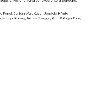
upplier Material yang berlokasi di kota Bandung,
nel, Curtain Wall, Kusen Jendela & Pintu
Kanopi, Railing, Teralis, Tangga, Pintu & Pagar Besi,