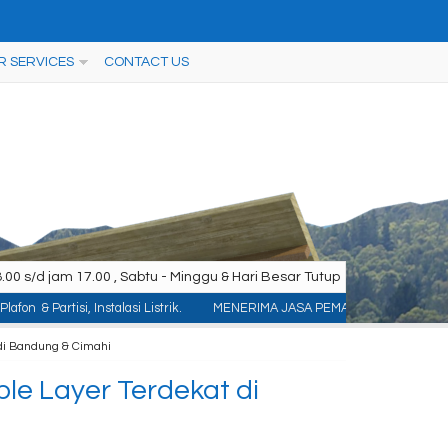
R SERVICES
CONTACT US
00 s/d jam 17.00 , Sabtu - Minggu & Hari Besar Tutup
talasi Listrik.
MENERIMA JASA PEMASANGAN KONTRUKSI : ACP/Aluminium Compo
di Bandung & Cimahi
e Layer Terdekat di