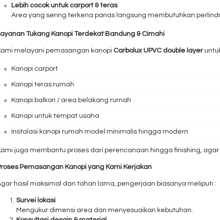
Lebih cocok untuk carport & teras
Area yang sering terkena panas langsung membutuhkan perlind
Layanan Tukang Kanopi Terdekat Bandung & Cimahi
Kami melayani pemasangan kanopi
Carbolux UPVC double layer
untuk
Kanopi carport
Kanopi teras rumah
Kanopi balkon / area belakang rumah
Kanopi untuk tempat usaha
Instalasi kanopi rumah model minimalis hingga modern
ami juga membantu proses dari perencanaan hingga finishing, agar ha
Proses Pemasangan Kanopi yang Kami Kerjakan
gar hasil maksimal dan tahan lama, pengerjaan biasanya meliputi :
Survei lokasi
Mengukur dimensi area dan menyesuaikan kebutuhan.
Konsultasi desain & material