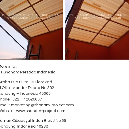
ore info :
PT Shanam Persada Indonesia
raha DLA Suite 06 Floor 2nd
l Otto Iskandar Dinata No 392
Bandung – Indonesia 40000
Phone : 022 – 42826007
Email : marketing@shanam-project.com
Website : www.shanam-project.com
Taman Cibaduyut Indah Blok J No 55
Bandung, Indonesia 40238