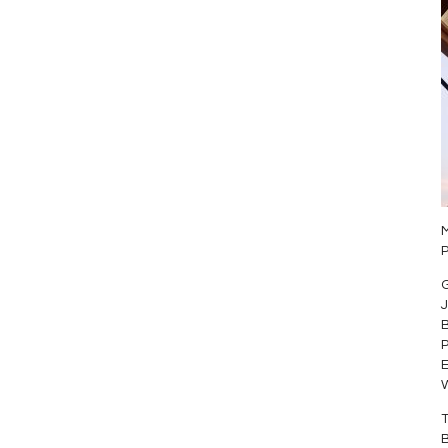
M
G
J