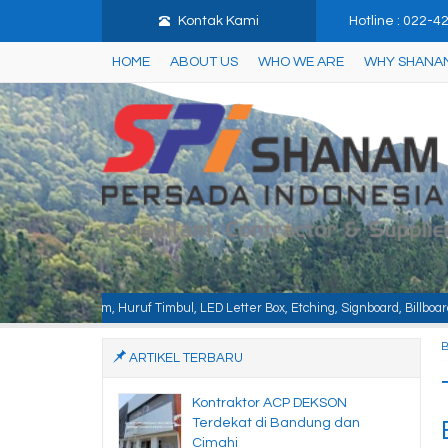
Kontak Kami
Hotline : 022-
HOME
ABOUT US
WHO WE ARE
WHY SHANA
mbul, LED Letter Box, Etching, Signboard, Billboard, Baja Berat, Baja Ringan
ARTIKEL TERBARU
Kontraktor ACP DEKSON
Terdekat di Bandung dan
Cimahi