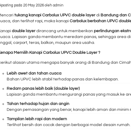
iposting pada 20 May 2026 oleh admin
Mencari
tukang kanopi Carbolux UPVC double layer
di
Bandung dan C
uaca, dan terlihat rapi, maka kanopi
Carbolux berbahan UPVC double
Kanopi
double layer
dirancang untuk memberikan
perlindungan ekstr
cuaca. Lapisan ganda membantu meredam panas, sehingga area di
inggal, carport, teras, balkon, maupun area usaha.
Kenapa Memilih Kanopi Carbolux UPVC Double Layer ?
Berikut alasan utama mengapa banyak orang di Bandung dan Cimahi m
Lebih awet dan tahan cuaca
Bahan UPVC lebih stabil terhadap panas dan kelembapan.
Redam panas lebih baik (double layer)
Lapisan ganda membantu mengurangi panas yang masuk ke are
Tahan terhadap hujan dan angin
Dengan pemasangan yang benar, kanopi lebih aman dan minim 
Tampilan lebih rapi dan modern
Terlihat bersih dan cocok dengan berbagai model desain rumah.