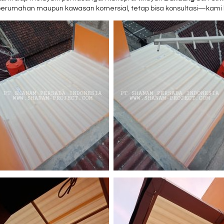
perumahan maupun kawasan komersial, tetap bisa konsultasi—kami ba