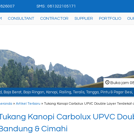
42826007
SMS : 081322105171
M
CONSULTANT
CONTRACTOR
SUPPLIER
PORTFOLIO
OU
Buka jam 08.
, Kanopi, Railing, Teralis, Tangga, Pintu & Pagar Besi, Plafon & Partisi, Ins
Beranda
»
Artikel Terbaru
» Tukang Kanopi Carbolux UPVC Double Layer Terdekat 
Tukang Kanopi Carbolux UPVC Doubl
Bandung & Cimahi