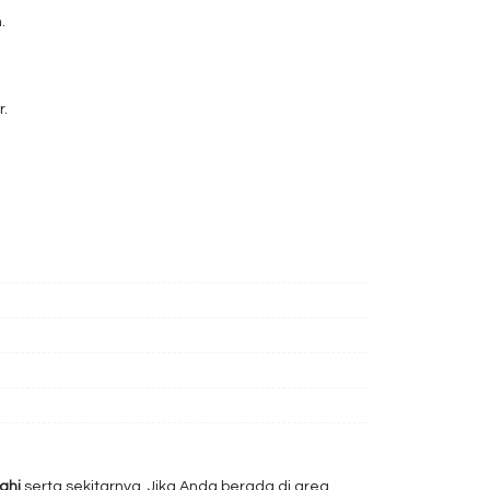
.
r.
ahi
serta sekitarnya. Jika Anda berada di area