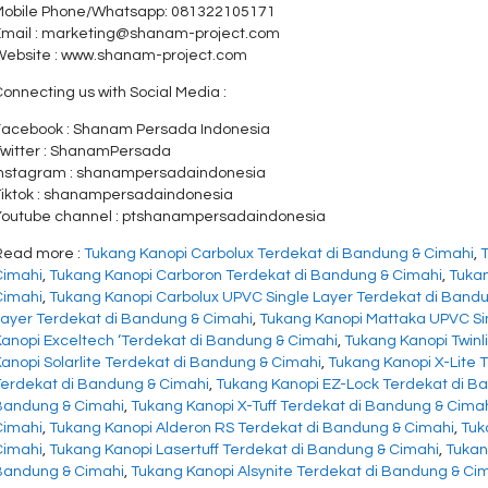
Mobile Phone/Whatsapp: 081322105171
Email : marketing@shanam-project.com
Website : www.shanam-project.com
onnecting us with Social Media :
Facebook : Shanam Persada Indonesia
Twitter : ShanamPersada
Instagram : shanampersadaindonesia
Tiktok : shanampersadaindonesia
Youtube channel : ptshanampersadaindonesia
Read more :
Tukang Kanopi Carbolux Terdekat di Bandung & Cimahi
,
Cimahi
,
Tukang Kanopi Carboron Terdekat di Bandung & Cimahi
,
Tukan
Cimahi
,
Tukang Kanopi Carbolux UPVC Single Layer Terdekat di Band
Layer Terdekat di Bandung & Cimahi
,
Tukang Kanopi Mattaka UPVC Si
Kanopi Exceltech ‘Terdekat di Bandung & Cimahi
,
Tukang Kanopi Twinl
anopi Solarlite Terdekat di Bandung & Cimahi
,
Tukang Kanopi X-Lite 
Terdekat di Bandung & Cimahi
,
Tukang Kanopi EZ-Lock Terdekat di B
Bandung & Cimahi
,
Tukang Kanopi X-Tuff Terdekat di Bandung & Cima
Cimahi
,
Tukang Kanopi Alderon RS Terdekat di Bandung & Cimahi
,
Tuk
Cimahi
,
Tukang Kanopi Lasertuff Terdekat di Bandung & Cimahi
,
Tukan
Bandung & Cimahi
,
Tukang Kanopi Alsynite Terdekat di Bandung & Ci