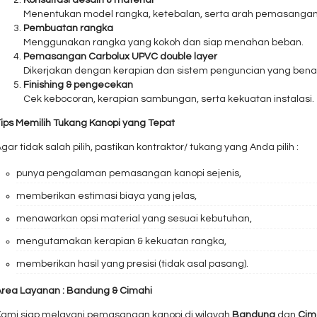
Menentukan model rangka, ketebalan, serta arah pemasangan
Pembuatan rangka
Menggunakan rangka yang kokoh dan siap menahan beban.
Pemasangan Carbolux UPVC double layer
Dikerjakan dengan kerapian dan sistem penguncian yang bena
Finishing & pengecekan
Cek kebocoran, kerapian sambungan, serta kekuatan instalasi.
Tips Memilih Tukang Kanopi yang Tepat
gar tidak salah pilih, pastikan kontraktor/ tukang yang Anda pilih :
punya pengalaman pemasangan kanopi sejenis,
memberikan estimasi biaya yang jelas,
menawarkan opsi material yang sesuai kebutuhan,
mengutamakan kerapian & kekuatan rangka,
memberikan hasil yang presisi (tidak asal pasang).
Area Layanan : Bandung & Cimahi
Kami siap melayani pemasangan kanopi di wilayah
Bandung
dan
Cim