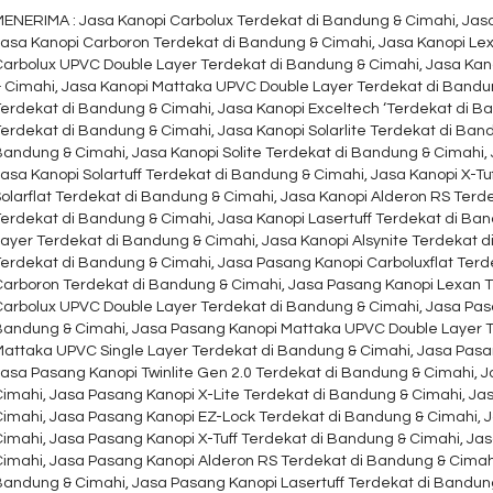
MENERIMA : Jasa Kanopi Carbolux Terdekat di Bandung & Cimahi, Jasa
Jasa Kanopi Carboron Terdekat di Bandung & Cimahi, Jasa Kanopi Le
Carbolux UPVC Double Layer Terdekat di Bandung & Cimahi, Jasa Kan
& Cimahi, Jasa Kanopi Mattaka UPVC Double Layer Terdekat di Bandu
erdekat di Bandung & Cimahi, Jasa Kanopi Exceltech ‘Terdekat di Ba
erdekat di Bandung & Cimahi, Jasa Kanopi Solarlite Terdekat di Band
Bandung & Cimahi, Jasa Kanopi Solite Terdekat di Bandung & Cimahi,
asa Kanopi Solartuff Terdekat di Bandung & Cimahi, Jasa Kanopi X-Tu
olarflat Terdekat di Bandung & Cimahi, Jasa Kanopi Alderon RS Terd
Terdekat di Bandung & Cimahi, Jasa Kanopi Lasertuff Terdekat di Ba
Layer Terdekat di Bandung & Cimahi, Jasa Kanopi Alsynite Terdekat 
Terdekat di Bandung & Cimahi, Jasa Pasang Kanopi Carboluxflat Ter
Carboron Terdekat di Bandung & Cimahi, Jasa Pasang Kanopi Lexan 
Carbolux UPVC Double Layer Terdekat di Bandung & Cimahi, Jasa Pas
Bandung & Cimahi, Jasa Pasang Kanopi Mattaka UPVC Double Layer T
Mattaka UPVC Single Layer Terdekat di Bandung & Cimahi, Jasa Pasa
asa Pasang Kanopi Twinlite Gen 2.0 Terdekat di Bandung & Cimahi, J
Cimahi, Jasa Pasang Kanopi X-Lite Terdekat di Bandung & Cimahi, Ja
Cimahi, Jasa Pasang Kanopi EZ-Lock Terdekat di Bandung & Cimahi, J
imahi, Jasa Pasang Kanopi X-Tuff Terdekat di Bandung & Cimahi, Jas
Cimahi, Jasa Pasang Kanopi Alderon RS Terdekat di Bandung & Cimahi
Bandung & Cimahi, Jasa Pasang Kanopi Lasertuff Terdekat di Bandun