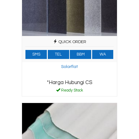
QUICK ORDER
SMS
TEL
BBM
WA
Solarflat
*Harga Hubungi CS
Ready Stock