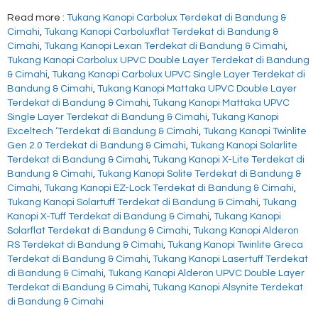
Read more :
Tukang Kanopi Carbolux Terdekat di Bandung &
Cimahi
,
Tukang Kanopi Carboluxflat Terdekat di Bandung &
Cimahi
,
Tukang Kanopi Lexan Terdekat di Bandung & Cimahi
,
Tukang Kanopi Carbolux UPVC Double Layer Terdekat di Bandung
& Cimahi
,
Tukang Kanopi Carbolux UPVC Single Layer Terdekat di
Bandung & Cimahi
,
Tukang Kanopi Mattaka UPVC Double Layer
Terdekat di Bandung & Cimahi
,
Tukang Kanopi Mattaka UPVC
Single Layer Terdekat di Bandung & Cimahi
,
Tukang Kanopi
Exceltech ‘Terdekat di Bandung & Cimahi
,
Tukang Kanopi Twinlite
Gen 2.0 Terdekat di Bandung & Cimahi
,
Tukang Kanopi Solarlite
Terdekat di Bandung & Cimahi
,
Tukang Kanopi X-Lite Terdekat di
Bandung & Cimahi
,
Tukang Kanopi Solite Terdekat di Bandung &
Cimahi
,
Tukang Kanopi EZ-Lock Terdekat di Bandung & Cimahi
,
Tukang Kanopi Solartuff Terdekat di Bandung & Cimahi
,
Tukang
Kanopi X-Tuff Terdekat di Bandung & Cimahi
,
Tukang Kanopi
Solarflat Terdekat di Bandung & Cimahi
,
Tukang Kanopi Alderon
RS Terdekat di Bandung & Cimahi
,
Tukang Kanopi Twinlite Greca
Terdekat di Bandung & Cimahi
,
Tukang Kanopi Lasertuff Terdekat
di Bandung & Cimahi
,
Tukang Kanopi Alderon UPVC Double Layer
Terdekat di Bandung & Cimahi
,
Tukang Kanopi Alsynite Terdekat
di Bandung & Cimahi