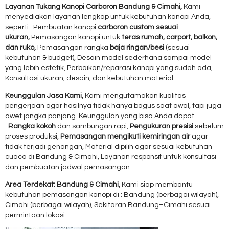
Layanan Tukang Kanopi Carboron Bandung & Cimahi,
Kami
menyediakan layanan lengkap untuk kebutuhan kanopi Anda,
seperti : Pembuatan kanopi
carboron custom sesuai
ukuran,
Pemasangan kanopi untuk
teras rumah, carport, balkon,
dan ruko,
Pemasangan rangka
baja ringan/besi
(sesuai
kebutuhan & budget), Desain model sederhana sampai model
yang lebih estetik, Perbaikan/reparasi kanopi yang sudah ada,
Konsultasi ukuran, desain, dan kebutuhan material
Keunggulan Jasa Kami,
Kami mengutamakan kualitas
pengerjaan agar hasilnya tidak hanya bagus saat awal, tapi juga
awet jangka panjang. Keunggulan yang bisa Anda dapat
:
Rangka kokoh
dan sambungan rapi,
Pengukuran presisi
sebelum
proses produksi,
Pemasangan mengikuti kemiringan air
agar
tidak terjadi genangan, Material dipilih agar sesuai kebutuhan
cuaca di Bandung & Cimahi, Layanan responsif untuk konsultasi
dan pembuatan jadwal pemasangan
Area Terdekat: Bandung & Cimahi,
Kami siap membantu
kebutuhan pemasangan kanopi di : Bandung (berbagai wilayah),
Cimahi (berbagai wilayah), Sekitaran Bandung–Cimahi sesuai
permintaan lokasi