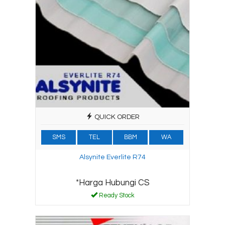
QUICK ORDER
SMS
TEL
BBM
WA
Alsynite Everlite R74
*Harga Hubungi CS
Ready Stock