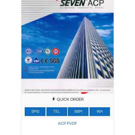
QUICK ORDER
SMS
TEL
BBM
WA
ACP PVDF