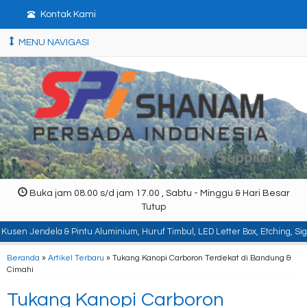
Kontak Kami
MENU NAVIGASI
Buka jam 08.00 s/d jam 17.00 , Sabtu - Minggu & Hari Besar
Tutup
 Pintu Aluminium, Huruf Timbul, LED Letter Box, Etching, Signboard, Billboard
Beranda
»
Artikel Terbaru
» Tukang Kanopi Carboron Terdekat di Bandung &
Cimahi
Tukang Kanopi Carboron