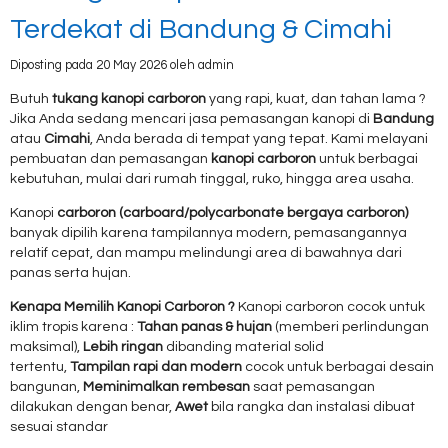
Terdekat di Bandung & Cimahi
Diposting pada 20 May 2026 oleh admin
Butuh
tukang kanopi carboron
yang rapi, kuat, dan tahan lama ?
Jika Anda sedang mencari jasa pemasangan kanopi di
Bandung
atau
Cimahi
, Anda berada di tempat yang tepat. Kami melayani
pembuatan dan pemasangan
kanopi carboron
untuk berbagai
kebutuhan, mulai dari rumah tinggal, ruko, hingga area usaha.
Kanopi
carboron (carboard/polycarbonate bergaya carboron)
banyak dipilih karena tampilannya modern, pemasangannya
relatif cepat, dan mampu melindungi area di bawahnya dari
panas serta hujan.
Kenapa Memilih Kanopi Carboron ?
Kanopi carboron cocok untuk
iklim tropis karena :
Tahan panas & hujan
(memberi perlindungan
maksimal),
Lebih ringan
dibanding material solid
tertentu,
Tampilan rapi dan modern
cocok untuk berbagai desain
bangunan,
Meminimalkan rembesan
saat pemasangan
dilakukan dengan benar,
Awet
bila rangka dan instalasi dibuat
sesuai standar