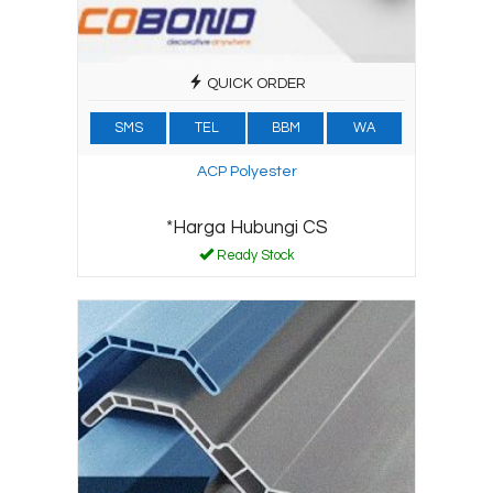
QUICK ORDER
SMS
TEL
BBM
WA
ACP Polyester
*Harga Hubungi CS
Ready Stock