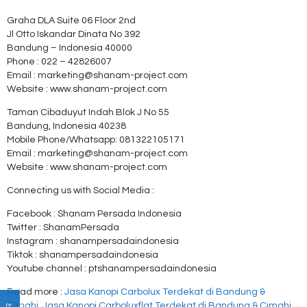
Graha DLA Suite 06 Floor 2nd
Jl Otto Iskandar Dinata No 392
Bandung – Indonesia 40000
Phone : 022 – 42826007
Email : marketing@shanam-project.com
Website : www.shanam-project.com
Taman Cibaduyut Indah Blok J No 55
Bandung, Indonesia 40238
Mobile Phone/Whatsapp: 081322105171
Email : marketing@shanam-project.com
Website : www.shanam-project.com
Connecting us with Social Media :
Facebook : Shanam Persada Indonesia
Twitter : ShanamPersada
Instagram : shanampersadaindonesia
Tiktok : shanampersadaindonesia
Youtube channel : ptshanampersadaindonesia
Read more :
Jasa Kanopi Carbolux Terdekat di Bandung &
Cimahi
,
Jasa Kanopi Carboluxflat Terdekat di Bandung & Cimahi
,