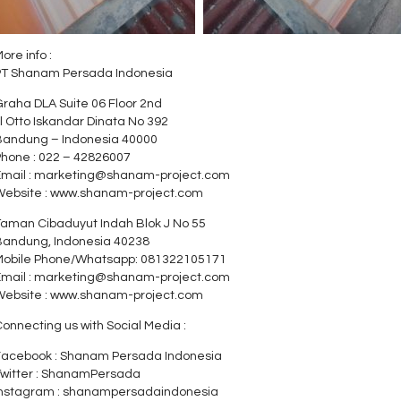
ore info :
PT Shanam Persada Indonesia
raha DLA Suite 06 Floor 2nd
l Otto Iskandar Dinata No 392
Bandung – Indonesia 40000
Phone : 022 – 42826007
Email : marketing@shanam-project.com
Website : www.shanam-project.com
Taman Cibaduyut Indah Blok J No 55
Bandung, Indonesia 40238
Mobile Phone/Whatsapp: 081322105171
Email : marketing@shanam-project.com
Website : www.shanam-project.com
onnecting us with Social Media :
Facebook : Shanam Persada Indonesia
Twitter : ShanamPersada
Instagram : shanampersadaindonesia