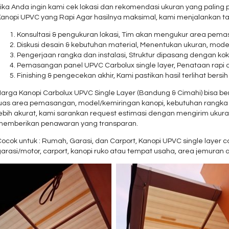
ika Anda ingin kami cek lokasi dan rekomendasi ukuran yang paling
Kanopi UPVC yang Rapi Agar hasilnya maksimal, kami menjalankan ta
Konsultasi & pengukuran lokasi, Tim akan mengukur area pemas
Diskusi desain & kebutuhan material, Menentukan ukuran, mode
Pengerjaan rangka dan instalasi, Struktur dipasang dengan kok
Pemasangan panel UPVC Carbolux single layer, Penataan rap
Finishing & pengecekan akhir, Kami pastikan hasil terlihat bersi
Harga Kanopi Carbolux UPVC Single Layer (Bandung & Cimahi) bisa be
luas area pemasangan, model/kemiringan kanopi, kebutuhan rangka da
lebih akurat, kami sarankan request estimasi dengan mengirim ukur
memberikan penawaran yang transparan.
ocok untuk : Rumah, Garasi, dan Carport, Kanopi UPVC single layer 
arasi/motor, carport, kanopi ruko atau tempat usaha, area jemuran 