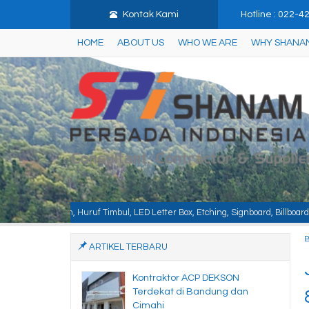
Kontak Kami
Hotline : 022-
HOME
ABOUT US
WHO WE ARE
WHY SHANA
ul, LED Letter Box, Etching, Signboard, Billboard, Baja Berat, Baja Ringan, K
ARTIKEL TERBARU
Kontraktor ACP DEKSON
Terdekat di Bandung dan
Cimahi