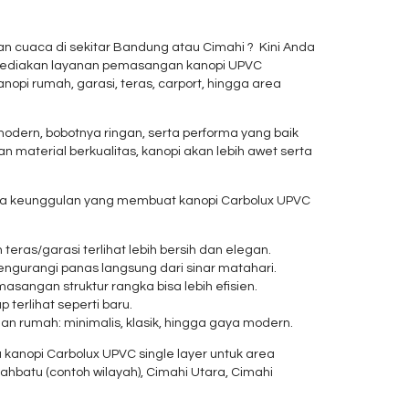
han cuaca di sekitar Bandung atau Cimahi ? Kini Anda
menyediakan layanan pemasangan kanopi UPVC
nopi rumah, garasi, teras, carport, hingga area
odern, bobotnya ringan, serta performa yang baik
aterial berkualitas, kanopi akan lebih awet serta
apa keunggulan yang membuat kanopi Carbolux UPVC
eras/garasi terlihat lebih bersih dan elegan.
ngurangi panas langsung dari sinar matahari.
asangan struktur rangka bisa lebih efisien.
terlihat seperti baru.
n rumah: minimalis, klasik, hingga gaya modern.
anopi Carbolux UPVC single layer untuk area
uahbatu (contoh wilayah), Cimahi Utara, Cimahi