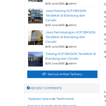
30 June 2026 |
admin
D
Jasa Pasang ACP DEKSON
B
Terdekat di Bandung dan
Cimahi
C
30 June 2026 |
admin
k
Jasa Pemasangan ACP DEKSON
Terdekat di Bandung dan
Cimahi
t
30 June 2026 |
admin
Tukang ACP DEKSON Terdekat di
s
Bandung dan Cimahi
30 June 2026 |
admin
Semua Artikel Terbaru
RECENT COMMENTS
b
Tsubasa Ozora
on
Testimonial
T
Naruto Uzumaki
on
Testimonial