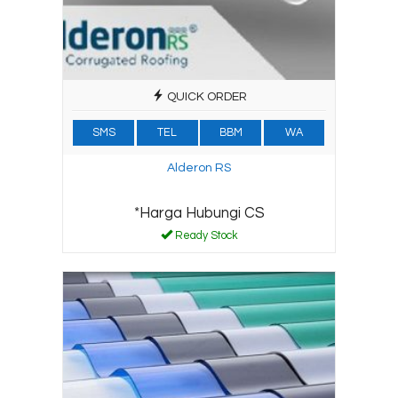
QUICK ORDER
SMS
TEL
BBM
WA
Alderon RS
*Harga Hubungi CS
Ready Stock