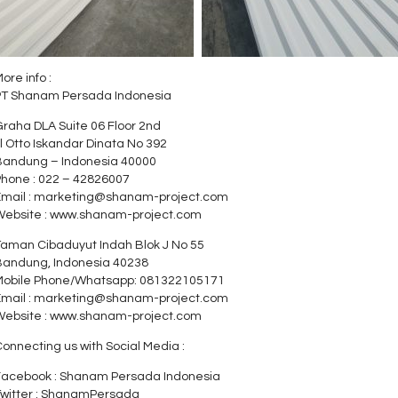
ore info :
PT Shanam Persada Indonesia
raha DLA Suite 06 Floor 2nd
l Otto Iskandar Dinata No 392
Bandung – Indonesia 40000
Phone : 022 – 42826007
Email : marketing@shanam-project.com
Website : www.shanam-project.com
Taman Cibaduyut Indah Blok J No 55
Bandung, Indonesia 40238
Mobile Phone/Whatsapp: 081322105171
Email : marketing@shanam-project.com
Website : www.shanam-project.com
onnecting us with Social Media :
Facebook : Shanam Persada Indonesia
Twitter : ShanamPersada