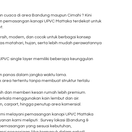
han cuaca di area Bandung maupun Cimahi ? Kini
nan pemasangan kanopi UPVC Mattaka terdekat untuk
t.
ersih, modern, dan cocok untuk berbagai konsep
nas matahari, hujan, serta lebih mudah perawatannya
UPVC single layer memiliki beberapa keunggulan
an panas dalam jangka waktu lama.
k area tertentu tanpa membuat struktur terlalu
rsih dan memberi kesan rumah lebih premium.
rkala menggunakan kain lembut dan air.
n, carport, hingga penutup area komersial.
ami melayani pemasangan kanopi UPVC Mattaka
yanan kami meliputi : Survey lokasi (Bandung &
& pemasangan yang sesuai kebutuhan,
ansi pengerjaan (jika termasuk dalam paket)