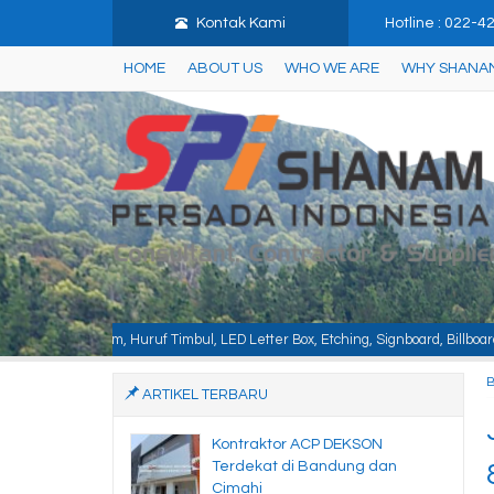
Kontak Kami
Hotline : 022-
HOME
ABOUT US
WHO WE ARE
WHY SHANA
Timbul, LED Letter Box, Etching, Signboard, Billboard, Baja Berat, Baja Ring
ARTIKEL TERBARU
Kontraktor ACP DEKSON
Terdekat di Bandung dan
Cimahi