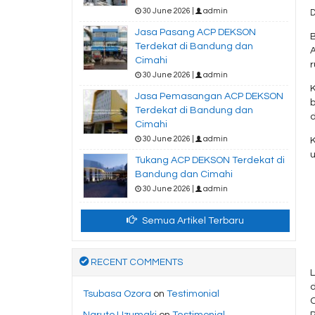
30 June 2026 |
admin
D
Jasa Pasang ACP DEKSON
B
Terdekat di Bandung dan
Cimahi
r
30 June 2026 |
admin
K
Jasa Pemasangan ACP DEKSON
b
Terdekat di Bandung dan
d
Cimahi
30 June 2026 |
admin
Tukang ACP DEKSON Terdekat di
Bandung dan Cimahi
30 June 2026 |
admin
Semua Artikel Terbaru
RECENT COMMENTS
d
Tsubasa Ozora
on
Testimonial
Naruto Uzumaki
on
Testimonial
P