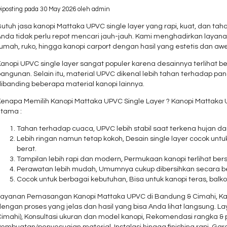
iposting pada 30 May 2026 oleh admin
utuh jasa kanopi Mattaka UPVC single layer yang rapi, kuat, dan ta
Anda tidak perlu repot mencari jauh-jauh. Kami menghadirkan laya
umah, ruko, hingga kanopi carport dengan hasil yang estetis dan awe
anopi UPVC single layer sangat populer karena desainnya terlihat b
angunan. Selain itu, material UPVC dikenal lebih tahan terhadap pa
ibanding beberapa material kanopi lainnya.
Kenapa Memilih Kanopi Mattaka UPVC Single Layer ? Kanopi Mattaka 
utama :
Tahan terhadap cuaca, UPVC lebih stabil saat terkena hujan d
Lebih ringan namun tetap kokoh, Desain single layer cocok untu
berat.
Tampilan lebih rapi dan modern, Permukaan kanopi terlihat be
Perawatan lebih mudah, Umumnya cukup dibersihkan secara be
Cocok untuk berbagai kebutuhan, Bisa untuk kanopi teras, balko
Layanan Pemasangan Kanopi Mattaka UPVC di Bandung & Cimahi, K
engan proses yang jelas dan hasil yang bisa Anda lihat langsung. La
Cimahi), Konsultasi ukuran dan model kanopi, Rekomendasi rangka 
embuatan/penyesuaian material, Instalasi hingga finishing rapi, Gar