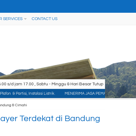
R SERVICES
CONTACT US
00 s/d jam 17.00 , Sabtu - Minggu & Hari Besar Tutup
nstalasi Listrik.
MENERIMA JASA PEMASANGAN KONTRUKSI : ACP/Aluminium Com
Bandung & Cimahi
ayer Terdekat di Bandung