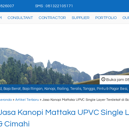
42826007
SMS : 081322105171
M
CONSULTANT
CONTRACTOR
SUPPLIER
PORTFOLIO
OU
Buka jam 08.
an, Kanopi, Railing, Teralis, Tangga, Pintu & Pagar Besi, Plafon & Partisi, I
Beranda
»
Artikel Terbaru
» Jasa Kanopi Mattaka UPVC Single Layer Terdekat di 
Jasa Kanopi Mattaka UPVC Single L
& Cimahi