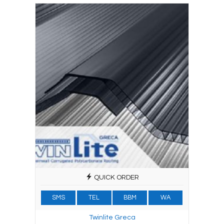
QUICK ORDER
SMS
TEL
BBM
WA
Twinlite Greca