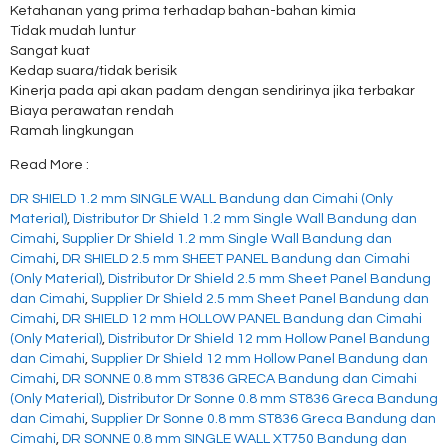
Ketahanan yang prima terhadap bahan-bahan kimia
Tidak mudah luntur
Sangat kuat
Kedap suara/tidak berisik
Kinerja pada api akan padam dengan sendirinya jika terbakar
Biaya perawatan rendah
Ramah lingkungan
Read More :
DR SHIELD 1.2 mm SINGLE WALL Bandung dan Cimahi (Only
Material)
,
Distributor Dr Shield 1.2 mm Single Wall Bandung dan
Cimahi
,
Supplier Dr Shield 1.2 mm Single Wall Bandung dan
Cimahi
,
DR SHIELD 2.5 mm SHEET PANEL Bandung dan Cimahi
(Only Material)
,
Distributor Dr Shield 2.5 mm Sheet Panel Bandung
dan Cimahi
,
Supplier Dr Shield 2.5 mm Sheet Panel Bandung dan
Cimahi
,
DR SHIELD 12 mm HOLLOW PANEL Bandung dan Cimahi
(Only Material)
,
Distributor Dr Shield 12 mm Hollow Panel Bandung
dan Cimahi
,
Supplier Dr Shield 12 mm Hollow Panel Bandung dan
Cimahi
,
DR SONNE 0.8 mm ST836 GRECA Bandung dan Cimahi
(Only Material)
,
Distributor Dr Sonne 0.8 mm ST836 Greca Bandung
dan Cimahi
,
Supplier Dr Sonne 0.8 mm ST836 Greca Bandung dan
Cimahi
,
DR SONNE 0.8 mm SINGLE WALL XT750 Bandung dan