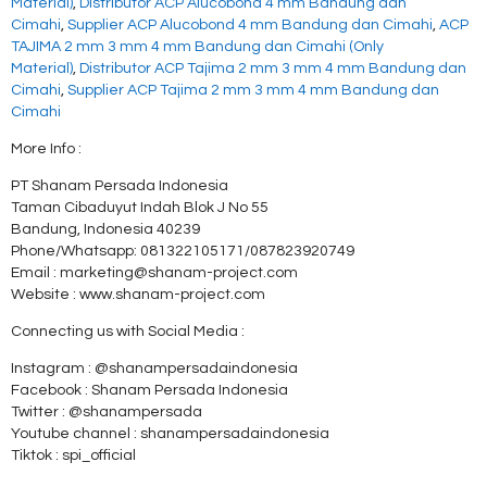
Material)
,
Distributor ACP Alucobond 4 mm Bandung dan
Cimahi
,
Supplier ACP Alucobond 4 mm Bandung dan Cimahi
,
ACP
TAJIMA 2 mm 3 mm 4 mm Bandung dan Cimahi (Only
Material)
,
Distributor ACP Tajima 2 mm 3 mm 4 mm Bandung dan
Cimahi
,
Supplier ACP Tajima 2 mm 3 mm 4 mm Bandung dan
Cimahi
More Info :
PT Shanam Persada Indonesia
Taman Cibaduyut Indah Blok J No 55
Bandung, Indonesia 40239
Phone/Whatsapp: 081322105171/087823920749
Email : marketing@shanam-project.com
Website : www.shanam-project.com
Connecting us with Social Media :
Instagram : @shanampersadaindonesia
Facebook : Shanam Persada Indonesia
Twitter : @shanampersada
Youtube channel : shanampersadaindonesia
Tiktok : spi_official