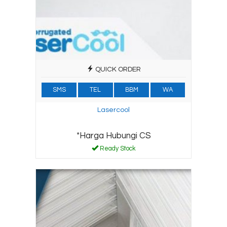
QUICK ORDER
SMS
TEL
BBM
WA
Lasercool
*Harga Hubungi CS
Ready Stock