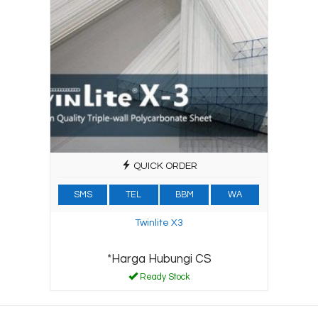
QUICK ORDER
SMS
TEL
BBM
WA
Twinlite X3
*Harga Hubungi CS
Ready Stock