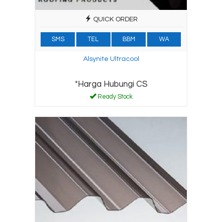
QUICK ORDER
SMS
TEL
BBM
WA
Alsynite Ultracool
*Harga Hubungi CS
Ready Stock