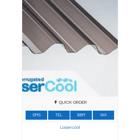
QUICK ORDER
SMS
TEL
BBM
WA
Lasercool