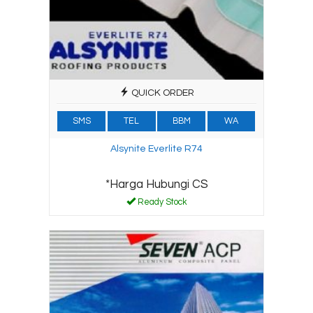
QUICK ORDER
SMS
TEL
BBM
WA
Alsynite Everlite R74
*Harga Hubungi CS
Ready Stock