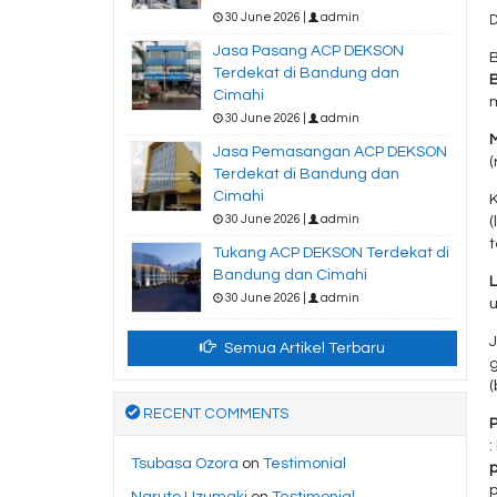
30 June 2026 |
admin
D
Jasa Pasang ACP DEKSON
Terdekat di Bandung dan
Cimahi
30 June 2026 |
admin
Jasa Pemasangan ACP DEKSON
(
Terdekat di Bandung dan
Cimahi
30 June 2026 |
admin
(
Tukang ACP DEKSON Terdekat di
Bandung dan Cimahi
30 June 2026 |
admin
u
Semua Artikel Terbaru
g
RECENT COMMENTS
:
Tsubasa Ozora
on
Testimonial
Naruto Uzumaki
on
Testimonial