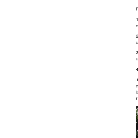
1
u
u
m