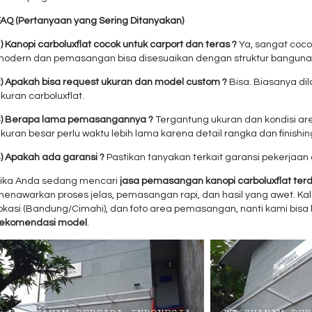
FAQ (Pertanyaan yang Sering Ditanyakan)
) Kanopi carboluxflat cocok untuk carport dan teras ?
Ya, sangat coco
modern dan pemasangan bisa disesuaikan dengan struktur banguna
2) Apakah bisa request ukuran dan model custom ?
Bisa. Biasanya di
kuran carboluxflat.
3) Berapa lama pemasangannya ?
Tergantung ukuran dan kondisi are
kuran besar perlu waktu lebih lama karena detail rangka dan finishin
4) Apakah ada garansi ?
Pastikan tanyakan terkait garansi pekerjaan
Jika Anda sedang mencari
jasa pemasangan kanopi carboluxflat ter
enawarkan proses jelas, pemasangan rapi, dan hasil yang awet. Kalau
lokasi (Bandung/Cimahi), dan foto area pemasangan, nanti kami bisa
rekomendasi model
.