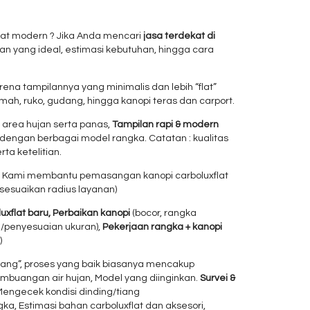
lihat modern ? Jika Anda mencari
jasa terdekat di
n yang ideal, estimasi kebutuhan, hingga cara
rena tampilannya yang minimalis dan lebih “flat”
mah, ruko, gudang, hingga kanopi teras dan carport.
 area hujan serta panas,
Tampilan rapi & modern
dengan berbagai model rangka. Catatan : kualitas
ta ketelitian.
,
Kami membantu pemasangan kanopi carboluxflat
(sesuaikan radius layanan)
xflat baru,
Perbaikan kanopi
(bocor, rangka
n/penyesuaian ukuran),
Pekerjaan rangka + kanopi
)
asang”, proses yang baik biasanya mencakup
embuangan air hujan, Model yang diinginkan.
Survei &
 Mengecek kondisi dinding/tiang
a, Estimasi bahan carboluxflat dan aksesori,