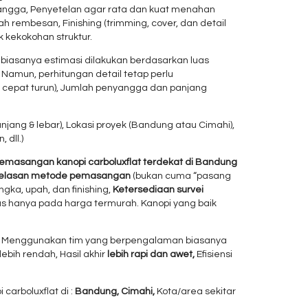
ngga, Penyetelan agar rata dan kuat menahan
rembesan, Finishing (trimming, cover, dan detail
 kekokohan struktur.
, biasanya estimasi dilakukan berdasarkan luas
.
Namun, perhitungan detail tetap perlu
r cepat turun), Jumlah penyangga dan panjang
anjang & lebar), Lokasi proyek (Bandung atau Cimahi),
 dll.)
pemasangan kanopi carboluxflat terdekat di Bandung
jelasan metode pemasangan
(bukan cuma “pasang
ngka, upah, dan finishing,
Ketersediaan survei
s hanya pada harga termurah. Kanopi yang baik
,
Menggunakan tim yang berpengalaman biasanya
lebih rendah, Hasil akhir
lebih rapi dan awet,
Efisiensi
arboluxflat di :
Bandung,
Cimahi,
Kota/area sekitar