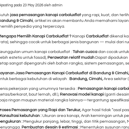
iposting pada 23 May 2026 oleh admin
Butuh
jasa pemasangan kanopi carboluxflat
yang rapi, kuat, dan ter
Bandung & Cimahi
, artikel ini akan membantu Anda memahami layana
memilih penyedia yang terpercaya.
Mengapa Memilih Kanopi Carboluxflat ?
Kanopi
Carboluxflat
dikenal ka
rata), sehingga cocok untuk berbagai jenis bangunan — mulai dari ru
Keunggulan umum kanopi carboluxflat :
Tahan cuaca
dan cocok untuk
lebih estetis untuk fasad),
Perawatan relatif mudah
Dapat dipadukan 
tetap sangat dipengaruhi oleh bahan rangka, sistem pemasangan, ser
Layanan Jasa Pemasangan Kanopi Carboluxflat di Bandung & Cimahi
ntuk berbagai kebutuhan di wilayah :
Bandung,
Cimahi,
Area sekitar 
Jenis pekerjaan yang umumnya tersedia :
Pemasangan kanopi carbolu
etas/berkarat, baut lemah, dll.),
Renovasi model kanopi
(ganti desai
(baja ringan maupun material rangka lainnya—tergantung spesifikasi
Proses Pemasangan yang Rapi dan Terukur,
Agar hasil tidak “asal p
Konsultasi kebutuhan :
Ukuran area kanopi, Arah kemiringan untuk p
pengukuran :
Mengukur panjang, lebar, tinggi, dan titik pemasangan,
penyangga.
Pembuatan desain & estimasi :
Menentukan susunan rangk