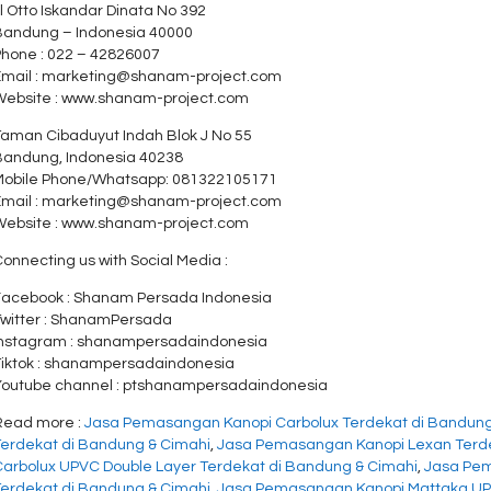
l Otto Iskandar Dinata No 392
Bandung – Indonesia 40000
Phone : 022 – 42826007
Email : marketing@shanam-project.com
Website : www.shanam-project.com
Taman Cibaduyut Indah Blok J No 55
Bandung, Indonesia 40238
Mobile Phone/Whatsapp: 081322105171
Email : marketing@shanam-project.com
Website : www.shanam-project.com
onnecting us with Social Media :
Facebook : Shanam Persada Indonesia
Twitter : ShanamPersada
Instagram : shanampersadaindonesia
Tiktok : shanampersadaindonesia
Youtube channel : ptshanampersadaindonesia
Read more :
Jasa Pemasangan Kanopi Carbolux Terdekat di Bandung
Terdekat di Bandung & Cimahi
,
Jasa Pemasangan Kanopi Lexan Terde
Carbolux UPVC Double Layer Terdekat di Bandung & Cimahi
,
Jasa Pem
Terdekat di Bandung & Cimahi
,
Jasa Pemasangan Kanopi Mattaka UPV