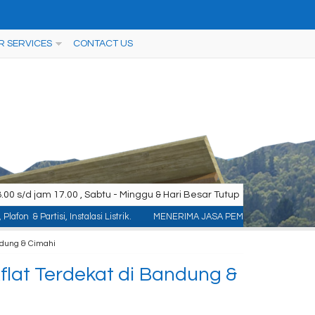
R SERVICES
CONTACT US
00 s/d jam 17.00 , Sabtu - Minggu & Hari Besar Tutup
alasi Listrik.
MENERIMA JASA PEMASANGAN KONTRUKSI : ACP/Aluminium Compos
ndung & Cimahi
lat Terdekat di Bandung &