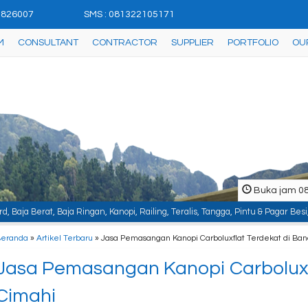
42826007
SMS : 081322105171
M
CONSULTANT
CONTRACTOR
SUPPLIER
PORTFOLIO
OU
Buka jam 08.
 Kanopi, Railing, Teralis, Tangga, Pintu & Pagar Besi, Plafon & Partisi, Inst
Beranda
»
Artikel Terbaru
» Jasa Pemasangan Kanopi Carboluxflat Terdekat di Ba
Jasa Pemasangan Kanopi Carboluxf
Cimahi