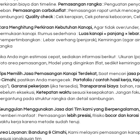
erkiraan biaya dan timeline.
Pemasangan rangka :
Penguatan penya
beban.
Pemasangan carboluxflat :
Pemasangan rapat untuk mencegah 
sambungan).
Quality check :
Cek kerapian, Cek potensi kebocoran, Cek
Cara Menghitung Perkiraan Kebutuhan Kanopi,
Agar tidak over/under
permukaan kanopi. Rumus sederhana :
Luas kanopi = panjang × lebar
mempertimbangkan : Lebar overhang (penjorok), Kemiringan (agar ai
rangka
ika Anda ingin estimasi cepat, sediakan informasi berikut : Ukuran (p
oto area pemasangan, Model yang diinginkan (flat, sedikit kemiringan,
Tips Memilih Jasa Pemasangan Kanopi Terdekat,
Saat mencari
jasa 
& Cimahi
, pastikan Anda mengecek :
Portofolio / contoh hasil kerja,
Ke
aja”),
Garansi pekerjaan
(jika tersedia),
Transparansi biaya
: bahan, ra
sebelum eksekusi,
Ketepatan waktu
sesuai kesepakatan. Jangan foku
bergantung pada struktur rangka dan detail sambungan.
Keunggulan Menggunakan Jasa dari Tim kami yang Berpengalaman
memberi manfaat : Pemasangan
lebih presisi,
Risiko
bocor dan korosi
aktu kerja karena metode sudah teruji.
Area Layanan: Bandung & Cimahi,
Kami melayani pemasangan kanopi c
sesuai jangkauan tim