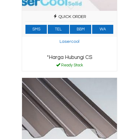
QUICK ORDER
SMS
TEL
BBM
WA
Lasercool
*Harga Hubungi CS
Ready Stock