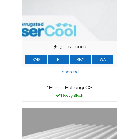
QUICK ORDER
SMS
TEL
BBM
WA
Lasercool
*Harga Hubungi CS
Ready Stock