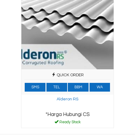
QUICK ORDER
SMS
TEL
BBM
WA
Alderon RS
*Harga Hubungi CS
Ready Stock