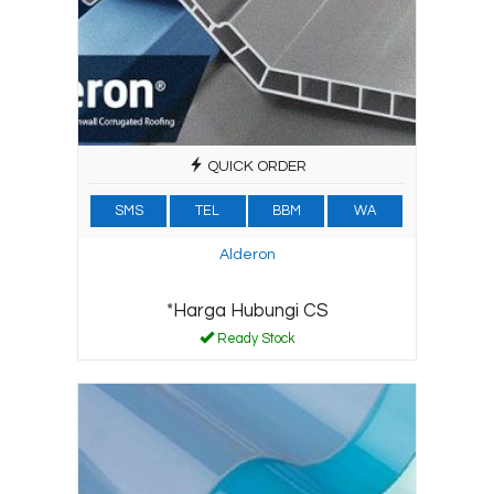
QUICK ORDER
SMS
TEL
BBM
WA
Alderon
*Harga Hubungi CS
Ready Stock