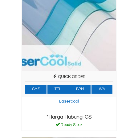
QUICK ORDER
SMS
TEL
BBM
WA
Lasercool
*Harga Hubungi CS
Ready Stock