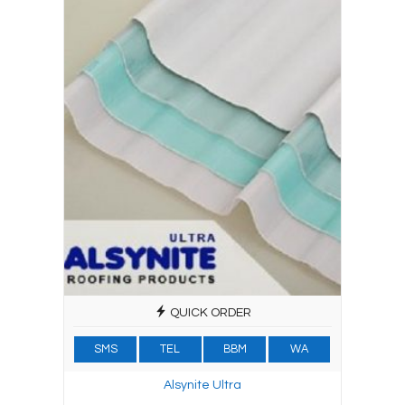
QUICK ORDER
SMS
TEL
BBM
WA
Alsynite Ultra