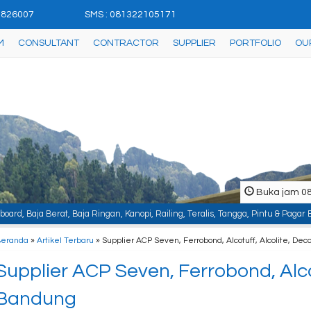
42826007
SMS : 081322105171
M
CONSULTANT
CONTRACTOR
SUPPLIER
PORTFOLIO
OU
Buka jam 08.
 Ringan, Kanopi, Railing, Teralis, Tangga, Pintu & Pagar Besi, Plafon & Parti
Beranda
»
Artikel Terbaru
» Supplier ACP Seven, Ferrobond, Alcotuff, Alcolite, De
Supplier ACP Seven, Ferrobond, Alco
Bandung