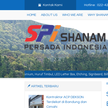
Kontak Kami
Hotline : 022-
HOME
ABOUT US
WHO WE ARE
WHY SHANA
uruf Timbul, LED Letter Box, Etching, Signboard, Billboard, Baja Berat, Baja
ARTIKEL TERBARU
Kontraktor ACP DEKSON
Terdekat di Bandung dan
Cimahi