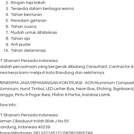
Ringan tapi kokoh
Tersedia dalam berbagai warna
Tahan benturan
Peredam getaran
Tahan cuaca
Mudah untuk difabrikasi
Tahan api
Anti pudar
Tahan delaminasi
PT Shanam Persada Indonesia
dalah perusahaan yang bergerak dibidang Consultant, Contractor & S
rea kerja kami meliputi kota Bandung dan sekitarnya.
MENERIMA JASA PEMASANGAN KONTRUKSI : ACP/Aluminium Composite Pa
luminium, Huruf Timbul, LED Letter Box, Neon Box, Etching, Signboard, 
angga, Pintu & Pagar Besi, Plafon & Partisi, Instalasi Listrik.
ore Info :
PT Shanam Persada Indonesia
Taman Cibaduyut Indah Blok J No 55
Bandung, Indonesia 40239
Phone/Whatsapp: 081322105171/087823920749