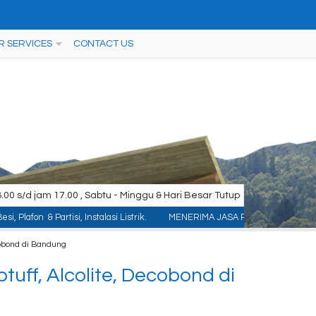
R SERVICES
CONTACT US
00 s/d jam 17.00 , Sabtu - Minggu & Hari Besar Tutup
si, Instalasi Listrik.
MENERIMA JASA PEMASANGAN KONTRUKSI : ACP/Aluminiu
cobond di Bandung
tuff, Alcolite, Decobond di