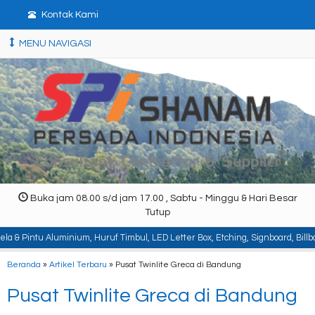
Kontak Kami
MENU NAVIGASI
Buka jam 08.00 s/d jam 17.00 , Sabtu - Minggu & Hari Besar
Tutup
inium, Huruf Timbul, LED Letter Box, Etching, Signboard, Billboard, Baja Ber
Beranda
»
Artikel Terbaru
» Pusat Twinlite Greca di Bandung
Pusat Twinlite Greca di Bandung