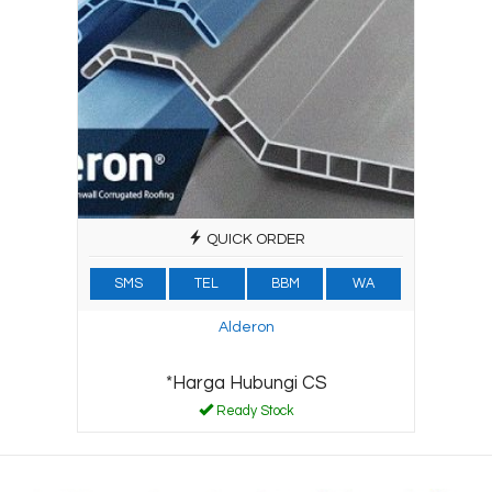
QUICK ORDER
SMS
TEL
BBM
WA
Alderon
*Harga Hubungi CS
Ready Stock