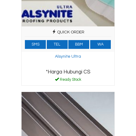
QUICK ORDER
SMS
TEL
BBM
WA
Alsynite Ultra
*Harga Hubungi CS
Ready Stock