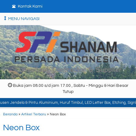
Kontak Kami
MENU NAVIGASI
Buka jam 08.00 s/d jam 17.00 , Sabtu - Minggu & Hari Besar
Tutup
intu Aluminium, Huruf Timbul, LED Letter Box, Etching, Signboard, Billboard,
Beranda
»
Artikel Terbaru
» Neon Box
Neon Box