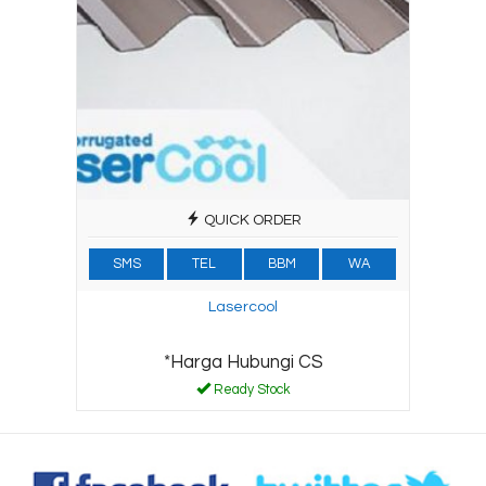
QUICK ORDER
SMS
TEL
BBM
WA
Lasercool
*Harga Hubungi CS
Ready Stock