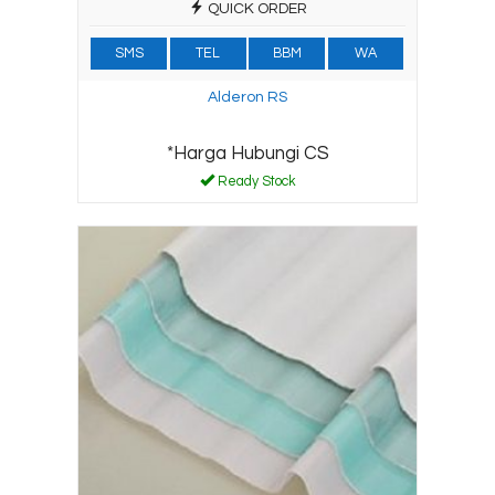
QUICK ORDER
SMS
TEL
BBM
WA
Alderon RS
*Harga Hubungi CS
Ready Stock