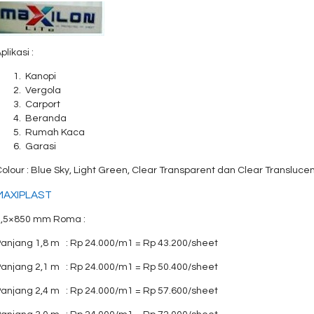
plikasi :
Kanopi
Vergola
Carport
Beranda
Rumah Kaca
Garasi
olour : Blue Sky, Light Green, Clear Transparent dan Clear Transluce
MAXIPLAST
0,5×850 mm Roma :
Panjang 1,8 m : Rp 24.000/m1 = Rp 43.200/sheet
Panjang 2,1 m : Rp 24.000/m1 = Rp 50.400/sheet
Panjang 2,4 m : Rp 24.000/m1 = Rp 57.600/sheet