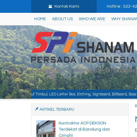
Kontak Kami
Hotline : 022-
HOME
ABOUT US
WHO WE ARE
WHY SHANA
mbul, LED Letter Box, Etching, Signboard, Billboard, Baja Berat, Baja Ringan
ARTIKEL TERBARU
Kontraktor ACP DEKSON
Terdekat di Bandung dan
D
Cimahi