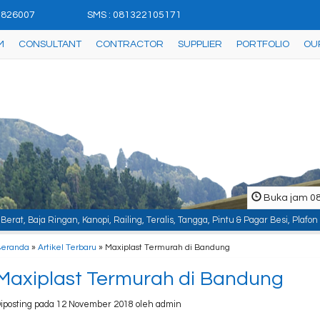
42826007
SMS : 081322105171
M
CONSULTANT
CONTRACTOR
SUPPLIER
PORTFOLIO
OU
Buka jam 08.
, Kanopi, Railing, Teralis, Tangga, Pintu & Pagar Besi, Plafon & Partisi, Ins
Beranda
»
Artikel Terbaru
» Maxiplast Termurah di Bandung
Maxiplast Termurah di Bandung
iposting pada 12 November 2018 oleh admin