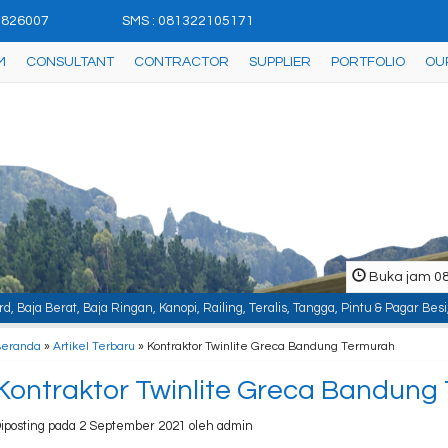
42826007
SMS : 081322105171
M
CONSULTANT
CONTRACTOR
SUPPLIER
PORTFOLIO
OU
Buka jam 08.
ngan, Kanopi, Railing, Teralis, Tangga, Pintu & Pagar Besi, Plafon & Partisi,
Beranda
»
Artikel Terbaru
» Kontraktor Twinlite Greca Bandung Termurah
Kontraktor Twinlite Greca Bandung
iposting pada 2 September 2021 oleh admin