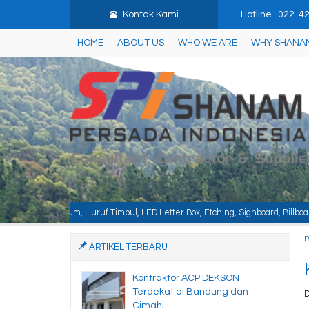
Kontak Kami
Hotline : 022-
HOME
ABOUT US
WHO WE ARE
WHY SHANA
f Timbul, LED Letter Box, Etching, Signboard, Billboard, Baja Berat, Baja Ri
ARTIKEL TERBARU
Kontraktor ACP DEKSON
Terdekat di Bandung dan
D
Cimahi