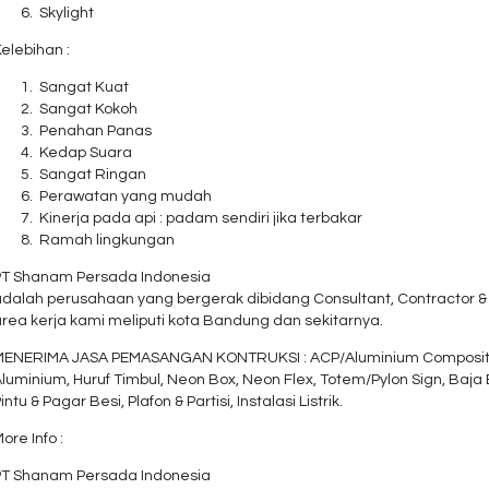
Skylight
elebihan :
Sangat Kuat
Sangat Kokoh
Penahan Panas
Kedap Suara
Sangat Ringan
Perawatan yang mudah
Kinerja pada api : padam sendiri jika terbakar
Ramah lingkungan
PT Shanam Persada Indonesia
dalah perusahaan yang bergerak dibidang Consultant, Contractor & S
rea kerja kami meliputi kota Bandung dan sekitarnya.
MENERIMA JASA PEMASANGAN KONTRUKSI : ACP/Aluminium Composite Pa
luminium, Huruf Timbul, Neon Box, Neon Flex, Totem/Pylon Sign, Baja B
intu & Pagar Besi, Plafon & Partisi, Instalasi Listrik.
ore Info :
PT Shanam Persada Indonesia