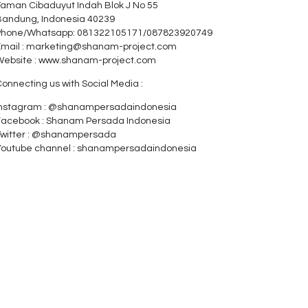
Taman Cibaduyut Indah Blok J No 55
Bandung, Indonesia 40239
Phone/Whatsapp: 081322105171/087823920749
Email : marketing@shanam-project.com
Website : www.shanam-project.com
onnecting us with Social Media :
Instagram : @shanampersadaindonesia
Facebook : Shanam Persada Indonesia
Twitter : @shanampersada
Youtube channel : shanampersadaindonesia