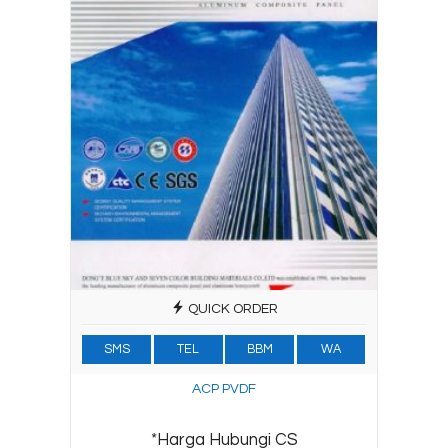
QUICK ORDER
SMS
TEL
BBM
WA
ACP PVDF
*Harga Hubungi CS