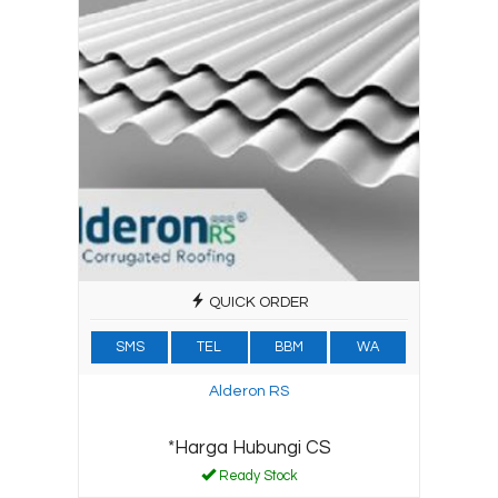
QUICK ORDER
SMS
TEL
BBM
WA
Alderon RS
*Harga Hubungi CS
Ready Stock