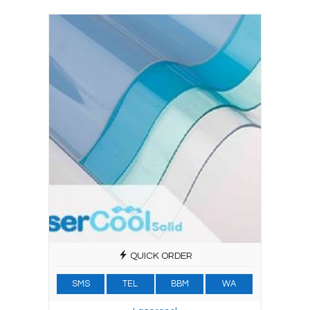
QUICK ORDER
SMS
TEL
BBM
WA