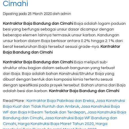
Cimahi
Diposting pada 25 March 2020 oleh admin
Kontraktor Baja Bandung dan Cimahi
Baja adalah logam paduan
besi yang berfungsi sebagai unsur dasar dicampur dengan
beberapa elemen lainnya termasuk unsur karbon. Kandungan
unsur karbon dalam Baja berkisar antara 0.2% hingga 2.1% dari
berat keseluruhan Baja tersebut sesuai grade-nya.
Kontraktor
Baja Bandung dan Cimahi
Kontraktor Baja Bandung dan Cimahi
Baja meliputi sub-
struktur atau bagian dalam sebuah bangunan yang terbuat
dari Baja. Baja adalah bahan Konstruksi/Struktur Baja yang
dibuat dengan bentuk dan komposisi kimia tertentu sesuai
dengan spesifikasi pada proyek tersebut. Bahan utama dari Baja
adalah besi dan karbon.
Kontraktor Baja Bandung dan Cimahi
Read More :
Kontraktor Baja Pabrikasi dan Ereksi
,
Jasa Konstruksi
Baja Kuat dan Tidak Runtuh dan Ambruk
,
Jasa Konstruksi Baja
WF dan Baja H Beam Terbaik dan Terdepan
,
Jasa Konstruksi Baja
Bandung dan Cimahi
,
Jasa Konstruksi Baja WF Bandung dan
Cimahi
,
Harga Konstruksi Baja Maret Tahun 2020
,
Harga