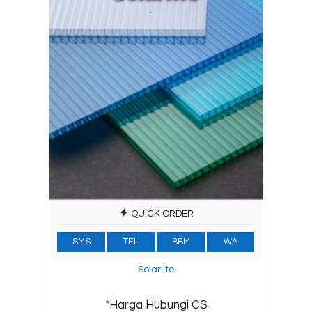
QUICK ORDER
SMS
TEL
BBM
WA
Solarlite
*Harga Hubungi CS