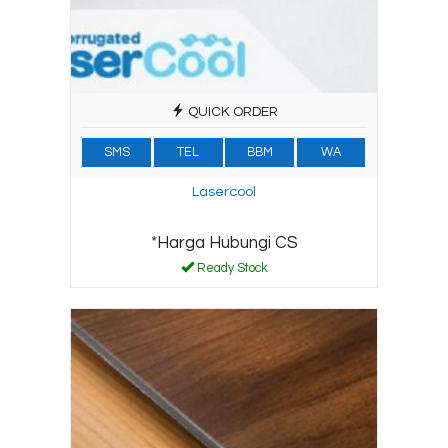
QUICK ORDER
SMS
TEL
BBM
WA
Lasercool
*Harga Hubungi CS
Ready Stock