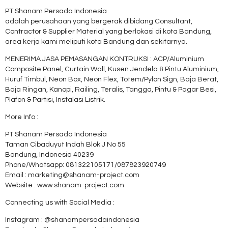
PT Shanam Persada Indonesia
adalah perusahaan yang bergerak dibidang Consultant,
Contractor & Supplier Material yang berlokasi di kota Bandung,
area kerja kami meliputi kota Bandung dan sekitarnya.
MENERIMA JASA PEMASANGAN KONTRUKSI : ACP/Aluminium
Composite Panel, Curtain Wall, Kusen Jendela & Pintu Aluminium,
Huruf Timbul, Neon Box, Neon Flex, Totem/Pylon Sign, Baja Berat,
Baja Ringan, Kanopi, Railing, Teralis, Tangga, Pintu & Pagar Besi,
Plafon & Partisi, Instalasi Listrik.
More Info :
PT Shanam Persada Indonesia
Taman Cibaduyut Indah Blok J No 55
Bandung, Indonesia 40239
Phone/Whatsapp: 081322105171/087823920749
Email : marketing@shanam-project.com
Website : www.shanam-project.com
Connecting us with Social Media :
Instagram : @shanampersadaindonesia