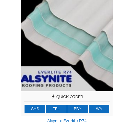
QUICK ORDER
SMS
TEL
BBM
WA
Alsynite Everlite R74