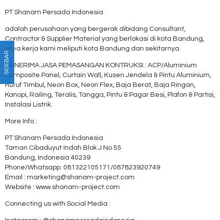
PT Shanam Persada Indonesia
adalah perusahaan yang bergerak dibidang Consultant,
Contractor & Supplier Material yang berlokasi di kota Bandung,
area kerja kami meliputi kota Bandung dan sekitarnya.
SIDEBAR
MENERIMA JASA PEMASANGAN KONTRUKSI : ACP/Aluminium
Composite Panel, Curtain Wall, Kusen Jendela & Pintu Aluminium,
Huruf Timbul, Neon Box, Neon Flex, Baja Berat, Baja Ringan,
Kanopi, Railing, Teralis, Tangga, Pintu & Pagar Besi, Plafon & Partisi,
Instalasi Listrik.
More Info :
PT Shanam Persada Indonesia
Taman Cibaduyut Indah Blok J No 55
Bandung, Indonesia 40239
Phone/Whatsapp: 081322105171/087823920749
Email : marketing@shanam-project.com
Website : www.shanam-project.com
Connecting us with Social Media :