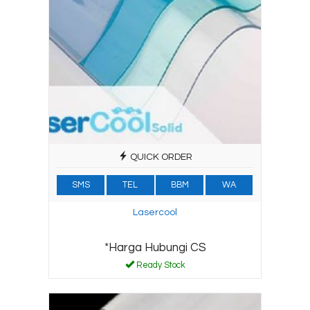
QUICK ORDER
SMS
TEL
BBM
WA
Lasercool
*Harga Hubungi CS
Ready Stock