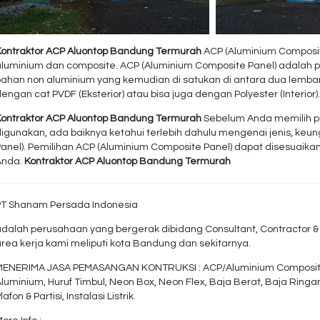
Kontraktor ACP Aluontop Bandung Termurah
ACP (Aluminium Composit
luminium dan composite. ACP (Aluminium Composite Panel) adalah pa
bahan non aluminium yang kemudian di satukan di antara dua lembar
engan cat PVDF (Eksterior) atau bisa juga dengan Polyester (Interior)
Kontraktor ACP Aluontop Bandung Termurah
Sebelum Anda memilih pr
digunakan, ada baiknya ketahui terlebih dahulu mengenai jenis, ke
Panel). Pemilihan ACP (Aluminium Composite Panel) dapat disesua
Anda.
Kontraktor ACP Aluontop Bandung Termurah
PT Shanam Persada Indonesia
dalah perusahaan yang bergerak dibidang Consultant, Contractor & S
rea kerja kami meliputi kota Bandung dan sekitarnya.
MENERIMA JASA PEMASANGAN KONTRUKSI : ACP/Aluminium Composite Pa
luminium, Huruf Timbul, Neon Box, Neon Flex, Baja Berat, Baja Ringan, 
lafon & Partisi, Instalasi Listrik.