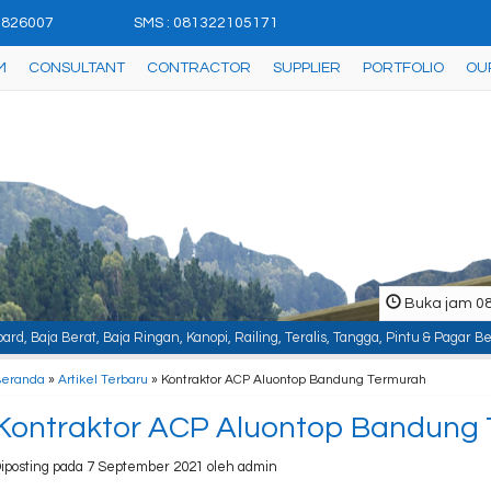
42826007
SMS : 081322105171
M
CONSULTANT
CONTRACTOR
SUPPLIER
PORTFOLIO
OU
Buka jam 08.
an, Kanopi, Railing, Teralis, Tangga, Pintu & Pagar Besi, Plafon & Partisi, 
Beranda
»
Artikel Terbaru
» Kontraktor ACP Aluontop Bandung Termurah
Kontraktor ACP Aluontop Bandung
iposting pada 7 September 2021 oleh admin