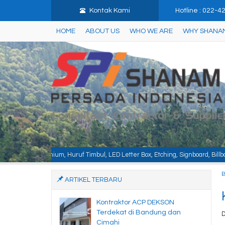
Kontak Kami
Hotline : 022-
HOME
ABOUT US
WHO WE ARE
WHY SHANA
Timbul, LED Letter Box, Etching, Signboard, Billboard, Baja Berat, Baja Ring
ARTIKEL TERBARU
Kontraktor ACP DEKSON
Terdekat di Bandung dan
D
Cimahi