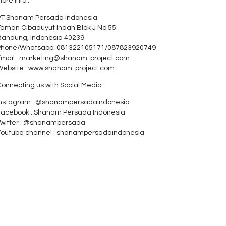
ore Info :
PT Shanam Persada Indonesia
Taman Cibaduyut Indah Blok J No 55
Bandung, Indonesia 40239
Phone/Whatsapp: 081322105171/087823920749
Email : marketing@shanam-project.com
Website : www.shanam-project.com
onnecting us with Social Media :
Instagram : @shanampersadaindonesia
Facebook : Shanam Persada Indonesia
Twitter : @shanampersada
Youtube channel : shanampersadaindonesia