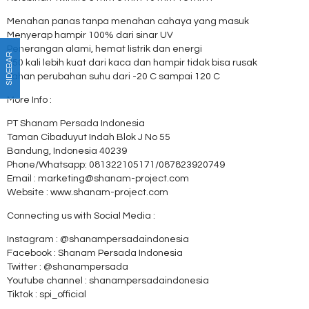
Menahan panas tanpa menahan cahaya yang masuk
Menyerap hampir 100% dari sinar UV
Penerangan alami, hemat listrik dan energi
SIDEBAR
250 kali lebih kuat dari kaca dan hampir tidak bisa rusak
Tahan perubahan suhu dari -20 C sampai 120 C
More Info :
PT Shanam Persada Indonesia
Taman Cibaduyut Indah Blok J No 55
Bandung, Indonesia 40239
Phone/Whatsapp: 081322105171/087823920749
Email : marketing@shanam-project.com
Website : www.shanam-project.com
Connecting us with Social Media :
Instagram : @shanampersadaindonesia
Facebook : Shanam Persada Indonesia
Twitter : @shanampersada
Youtube channel : shanampersadaindonesia
Tiktok : spi_official