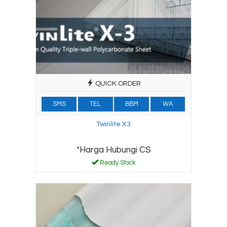
QUICK ORDER
SMS
TEL
BBM
WA
Twinlite X3
*Harga Hubungi CS
Ready Stock