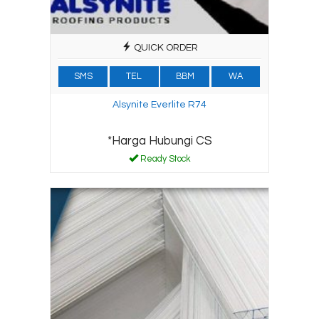
QUICK ORDER
SMS
TEL
BBM
WA
Alsynite Everlite R74
*Harga Hubungi CS
Ready Stock