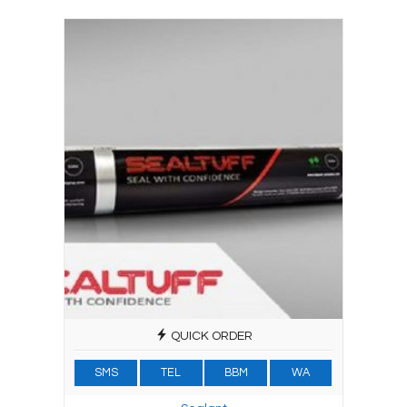
QUICK ORDER
SMS
TEL
BBM
WA