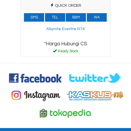
QUICK ORDER
SMS
TEL
BBM
WA
Alsynite Everlite R74
*Harga Hubungi CS
Ready Stock