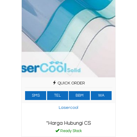
QUICK ORDER
SMS
TEL
BBM
WA
Lasercool
*Harga Hubungi CS
Ready Stock