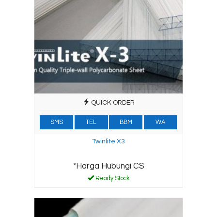
QUICK ORDER
SMS
TEL
BBM
WA
Twinlite X3
*Harga Hubungi CS
Ready Stock