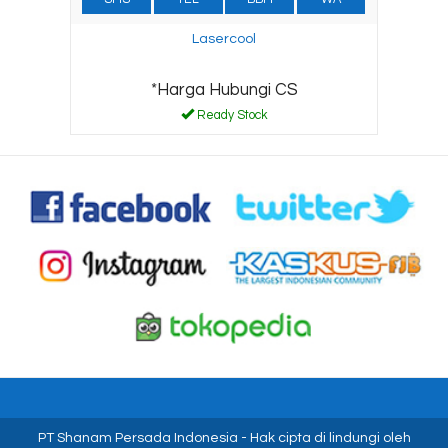
Lasercool
*Harga Hubungi CS
Ready Stock
PT Shanam Persada Indonesia
- Hak cipta di lindungi oleh