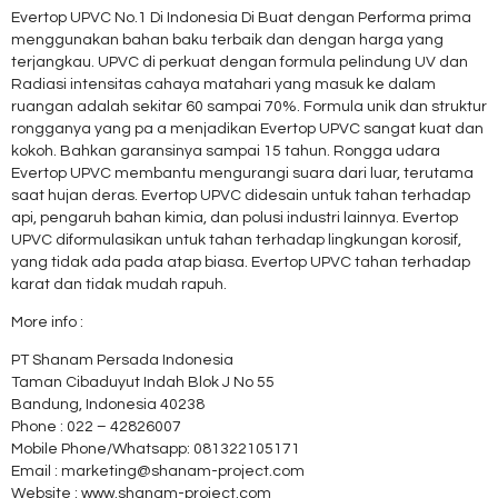
Evertop UPVC No.1 Di Indonesia Di Buat dengan Performa prima
menggunakan bahan baku terbaik dan dengan harga yang
terjangkau. UPVC di perkuat dengan formula pelindung UV dan
Radiasi intensitas cahaya matahari yang masuk ke dalam
ruangan adalah sekitar 60 sampai 70%. Formula unik dan struktur
rongganya yang pa a menjadikan Evertop UPVC sangat kuat dan
kokoh. Bahkan garansinya sampai 15 tahun. Rongga udara
Evertop UPVC membantu mengurangi suara dari luar, terutama
saat hujan deras. Evertop UPVC didesain untuk tahan terhadap
api, pengaruh bahan kimia, dan polusi industri lainnya. Evertop
UPVC diformulasikan untuk tahan terhadap lingkungan korosif,
yang tidak ada pada atap biasa. Evertop UPVC tahan terhadap
karat dan tidak mudah rapuh.
More info :
PT Shanam Persada Indonesia
Taman Cibaduyut Indah Blok J No 55
Bandung, Indonesia 40238
Phone : 022 – 42826007
Mobile Phone/Whatsapp: 081322105171
Email : marketing@shanam-project.com
Website : www.shanam-project.com