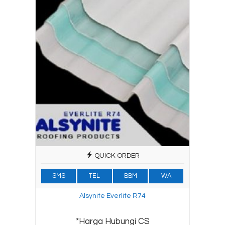
QUICK ORDER
SMS
TEL
BBM
WA
Alsynite Everlite R74
*Harga Hubungi CS