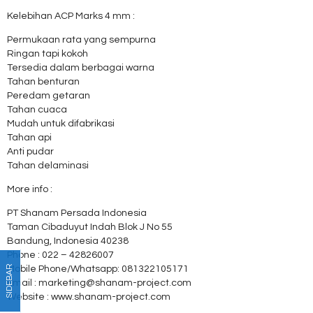
Kelebihan ACP Marks 4 mm :
Permukaan rata yang sempurna
Ringan tapi kokoh
Tersedia dalam berbagai warna
Tahan benturan
Peredam getaran
Tahan cuaca
Mudah untuk difabrikasi
Tahan api
Anti pudar
Tahan delaminasi
More info :
PT Shanam Persada Indonesia
Taman Cibaduyut Indah Blok J No 55
Bandung, Indonesia 40238
Phone : 022 – 42826007
SIDEBAR
Mobile Phone/Whatsapp: 081322105171
Email : marketing@shanam-project.com
Website : www.shanam-project.com