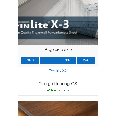
QUICK ORDER
SMS
TEL
BBM
WA
Twinlite X3
*Harga Hubungi CS
Ready Stock