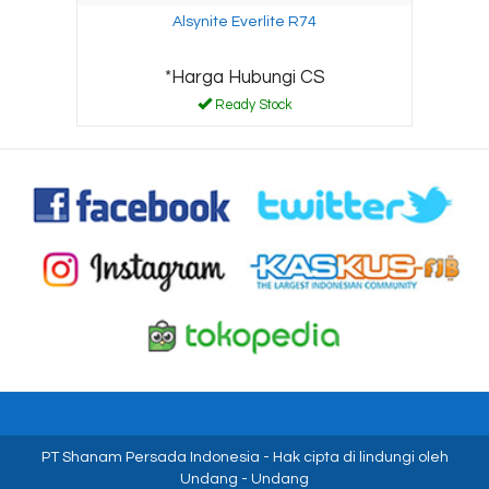
Alsynite Everlite R74
*Harga Hubungi CS
Ready Stock
PT Shanam Persada Indonesia
- Hak cipta di lindungi oleh
Undang - Undang