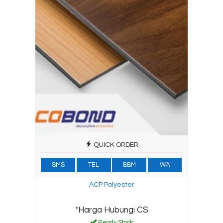
QUICK ORDER
SMS
TEL
BBM
WA
ACP Polyester
*Harga Hubungi CS
Ready Stock