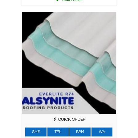
QUICK ORDER
SMS
TEL
BBM
WA