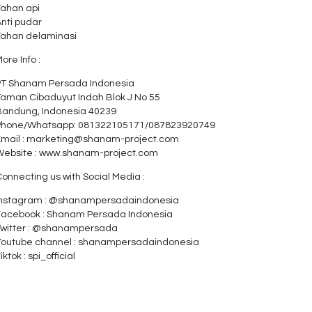
Tahan api
nti pudar
Tahan delaminasi
ore Info :
PT Shanam Persada Indonesia
Taman Cibaduyut Indah Blok J No 55
Bandung, Indonesia 40239
Phone/Whatsapp: 081322105171/087823920749
Email : marketing@shanam-project.com
Website : www.shanam-project.com
onnecting us with Social Media :
Instagram : @shanampersadaindonesia
Facebook : Shanam Persada Indonesia
Twitter : @shanampersada
Youtube channel : shanampersadaindonesia
iktok : spi_official