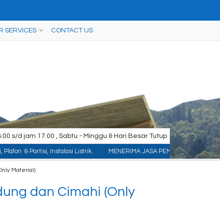
R SERVICES
CONTACT US
00 s/d jam 17.00 , Sabtu - Minggu & Hari Besar Tutup
nstalasi Listrik.
MENERIMA JASA PEMASANGAN KONTRUKSI : ACP/Aluminium Com
nly Material)
ung dan Cimahi (Only