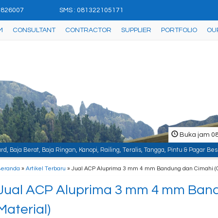
42826007
SMS : 081322105171
M
CONSULTANT
CONTRACTOR
SUPPLIER
PORTFOLIO
OU
Buka jam 08.
n, Kanopi, Railing, Teralis, Tangga, Pintu & Pagar Besi, Plafon & Partisi, I
Beranda
»
Artikel Terbaru
» Jual ACP Aluprima 3 mm 4 mm Bandung dan Cimahi (O
Jual ACP Aluprima 3 mm 4 mm Band
Material)