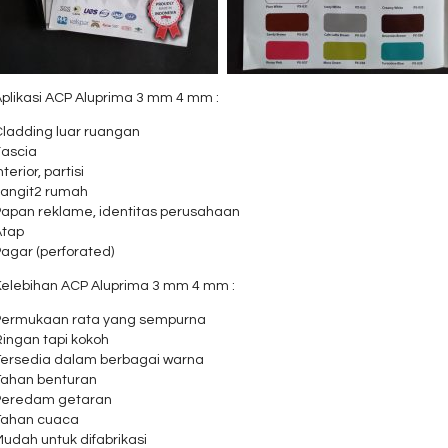
Aplikasi ACP Aluprima 3 mm 4 mm :
Cladding luar ruangan
Fascia
nterior, partisi
Langit2 rumah
Papan reklame, identitas perusahaan
Atap
agar (perforated)
Kelebihan ACP Aluprima 3 mm 4 mm :
Permukaan rata yang sempurna
Ringan tapi kokoh
Tersedia dalam berbagai warna
Tahan benturan
Peredam getaran
Tahan cuaca
udah untuk difabrikasi