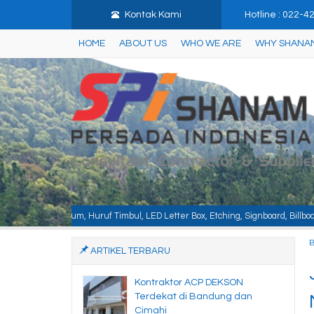
Kontak Kami
Hotline : 022-
HOME
ABOUT US
WHO WE ARE
WHY SHANA
Timbul, LED Letter Box, Etching, Signboard, Billboard, Baja Berat, Baja Ringa
ARTIKEL TERBARU
Kontraktor ACP DEKSON
Terdekat di Bandung dan
Cimahi