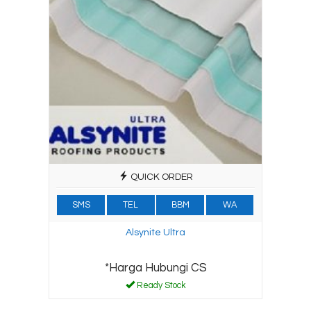
QUICK ORDER
SMS
TEL
BBM
WA
Alsynite Ultra
*Harga Hubungi CS
Ready Stock