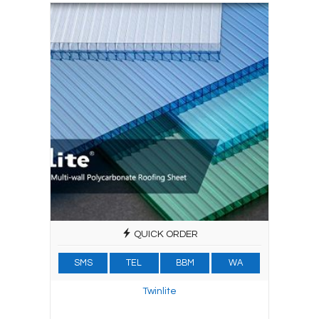
QUICK ORDER
SMS
TEL
BBM
WA
Twinlite