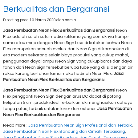
Berkualitas dan Bergaransi
Diposting pada 10 March 2020 oleh admin
Jasa Pembuatan Neon Flex Berkualitas dan Bergaransi
Neon
Flex adalah salah satu media reklame yang bentuknya hampir
sama atau mirip dengan Neon Sign bisa di katakan bahwa Neon
Flex merupakan sebuah evolusi dari Neon Sign di karenakan di
era modern sekarang selain biaya produksi yang cukup mahal,
penggunaan daya lampu Neon Sign yang cukup boros dan daya
tahan dari Neon Sign tersebut berupa tube yang di isi dengan air
raksa kurang bertahan lama maka hadirlah Neon Flex.
Jasa
Pembuatan Neon Flex Berkualitas dan Bergaransi
Jasa Pembuatan Neon Flex Berkualitas dan Bergaransi
Neon
Flex pengganti Neon Sign dengan arus DC dapat di potong
kelipatan 5 cm, produk ideal terbaik untuk menghasilkan cahaya
tanpa putus, terbaik untuk interior dan exterior.
Jasa Pembuatan
Neon Flex Berkualitas dan Bergaransi
Read More :
Jasa Pembuatan Neon Sign Profesional dan Terbaik
,
Jasa Pembuatan Neon Flex Bandung dan Cimahi Terpasang
,
Jasa Pembuatan Neon Sign Bandung dan Cimahi Terpercaya
,