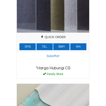
QUICK ORDER
SMS
TEL
BBM
WA
Solarflat
*Harga Hubungi CS
Ready Stock