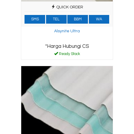
QUICK ORDER
SMS
TEL
BBM
WA
Alsynite Ultra
*Harga Hubungi CS
Ready Stock