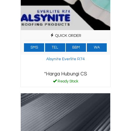
QUICK ORDER
SMS
TEL
BBM
WA
Alsynite Everlite R74
*Harga Hubungi CS
Ready Stock