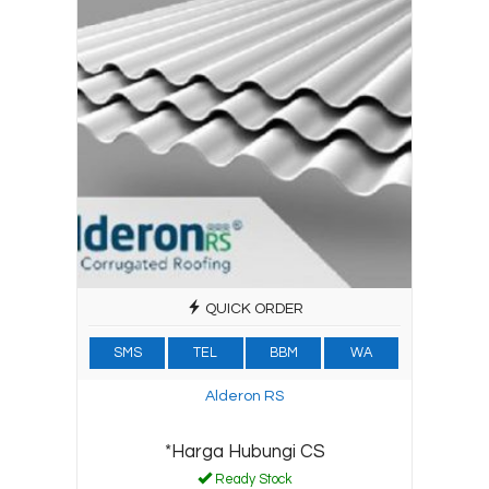
QUICK ORDER
SMS
TEL
BBM
WA
Alderon RS
*Harga Hubungi CS
Ready Stock