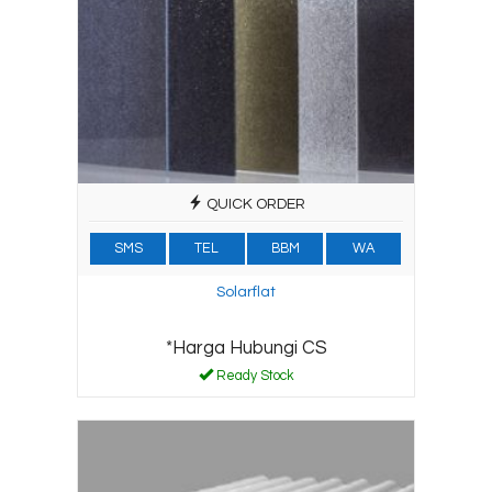
QUICK ORDER
SMS
TEL
BBM
WA
Solarflat
*Harga Hubungi CS
Ready Stock