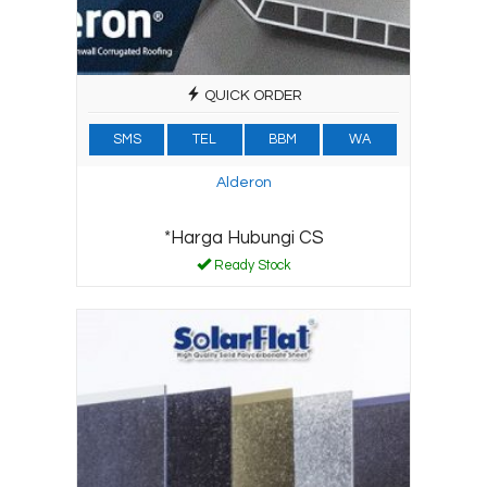
QUICK ORDER
SMS
TEL
BBM
WA
Alderon
*Harga Hubungi CS
Ready Stock