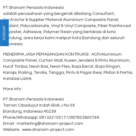
PT Shanam Persada Indonesia
adalah perusahaan yang bergerak dibidang Consultant,
Contractor & Supplier Material Aluminium Composite Panel,
Sealant, Polycarbonate, Vinyl & Vinyl Composite, Fiber Rainforced
SIDEBAR
Polyester, Adhesive, Polymer Resin yang berlokasi di kota
Bandung, area kerja kami meliputi kota Bandung dan seluruh
Indonesia.
MENERIMA JASA PEMASANGAN KONTRUKSI : ACP/Aluminium
Composite Panel, Curtain Wall, Kusen Jendela & Pintu Aluminium,
Huruf Timbul, Neon Box, Neon Flex, Baja Berat, Baja Ringan,
Kanopi, Railing, Teralis, Tangga, Pintu & Pagar Besi, Plafon & Partisi,
Instalasi Listrik.
More Info :
PT Shanam Persada Indonesia
Taman Cibaduyut Indah Blok J No 55
Bandung, Indonesia 40239
Phone/Whatsapp: 081322105171/087823920749
Email : marketing@shanam-project.com
Website : www.shanam-project.com