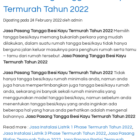
Termurah Tahun 2022
Diposting pada 24 February 2022 oleh admin
Jasa Pasang Tangga Besi Kayu Termurah Tahun 2022
Memilih
tangga besi/kayu memang bukanlah perkara yang mudah
dilakukan, dalam suatu rumah tangga besi/kayu tidak hanya
berguna jalan keluar masuknya para penghuni rumah serta tamu
– tamu dari rumah tersebut.
Jasa Pasang Tangga Besi Kayu
Termurah Tahun 2022
Jasa Pasang Tangga Besi Kayu Termurah Tahun 2022
Tidak
hanya tangga besi/kayu rumah minimalis anda, namun anda
juga harus mempertimbangkan juga tangga besi/kayu rumah
anda, sekarang ini banyak sekali rumah minimalis yang
menggunakan model tangga besi/kayu, namun sebelum anda
menentukan tangga besi/kayu yang anda inginkan ada
beberapa hal yang harus anda perhatikan adalah mengenal
bahannya.
Jasa Pasang Tangga Besi Kayu Termurah Tahun 2022
Read more :
Jasa Instalasi Listrik 1 Phase Termurah Tahun 2022
,
Jasa Instalasi Listrik 3 Phase Termurah Tahun 2022
,
Jasa Pasang
Plafon Termurah Tahun 2022
,
Jasa Pasang Partisi Termurah