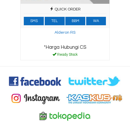
QUICK ORDER
SMS
TEL
BBM
WA
Alderon RS
*Harga Hubungi CS
Ready Stock