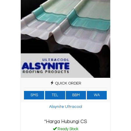
QUICK ORDER
SMS
TEL
BBM
WA
Alsynite Ultracool
*Harga Hubungi CS
Ready Stock