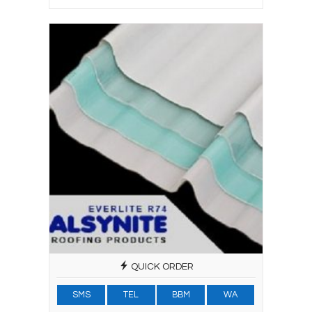
QUICK ORDER
SMS
TEL
BBM
WA