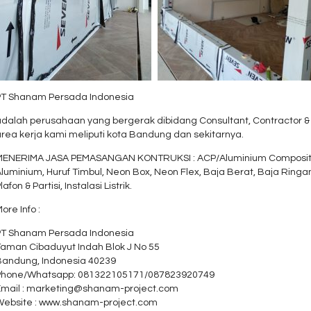
PT Shanam Persada Indonesia
dalah perusahaan yang bergerak dibidang Consultant, Contractor & S
rea kerja kami meliputi kota Bandung dan sekitarnya.
MENERIMA JASA PEMASANGAN KONTRUKSI : ACP/Aluminium Composite Pa
luminium, Huruf Timbul, Neon Box, Neon Flex, Baja Berat, Baja Ringan, 
lafon & Partisi, Instalasi Listrik.
ore Info :
PT Shanam Persada Indonesia
Taman Cibaduyut Indah Blok J No 55
Bandung, Indonesia 40239
Phone/Whatsapp: 081322105171/087823920749
Email : marketing@shanam-project.com
Website : www.shanam-project.com