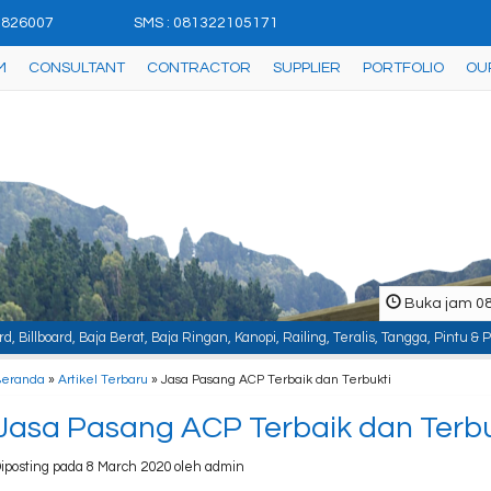
42826007
SMS : 081322105171
M
CONSULTANT
CONTRACTOR
SUPPLIER
PORTFOLIO
OU
Buka jam 08.
, Baja Ringan, Kanopi, Railing, Teralis, Tangga, Pintu & Pagar Besi, Plafon 
Beranda
»
Artikel Terbaru
» Jasa Pasang ACP Terbaik dan Terbukti
Jasa Pasang ACP Terbaik dan Terbu
iposting pada 8 March 2020 oleh admin