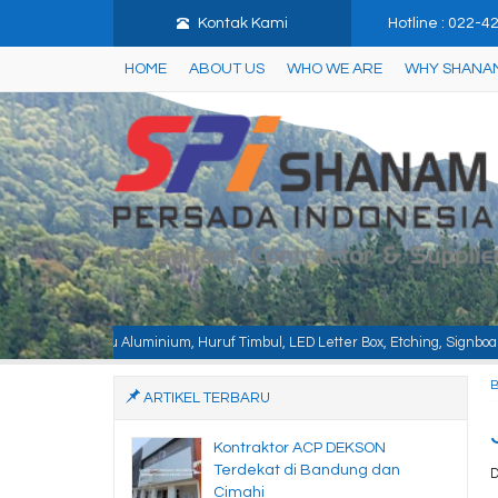
Kontak Kami
Hotline : 022-
HOME
ABOUT US
WHO WE ARE
WHY SHANA
ium, Huruf Timbul, LED Letter Box, Etching, Signboard, Billboard, Baja Berat
ARTIKEL TERBARU
Kontraktor ACP DEKSON
Terdekat di Bandung dan
D
Cimahi