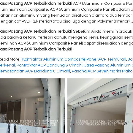
Jasa Pasang ACP Terbaik dan Terbukti
ACP (Aluminium Composite Pan
luminium dan composite. ACP (Aluminium Composite Panel) adalah pan
bahan non aluminium yang kemudian disatukan diantara dua lembar 
engan cat PVDF (Eksterior) atau bisa juga dengan Polyster (Interior).
Jasa Pasang ACP Terbaik dan Terbukti
Sebelum Anda memilih produk 
ada baiknya ketahui terlebih dahulu mengenai jenis, keunggulan ser
Pemilihan ACP (Aluminium Composite Panel) dapat disesuaikan de
Jasa Pasang ACP Terbaik dan Terbukti
Read More :
Kontraktor Aluminium Composite Panel ACP Termurah
,
Ja
Terkenal
,
Kontraktor ACP Bandung & Cimahi
,
Jasa Pasang Aluminium 
Pemasangan ACP Bandung & Cimahi
,
Pasang ACP Seven Marks Mako