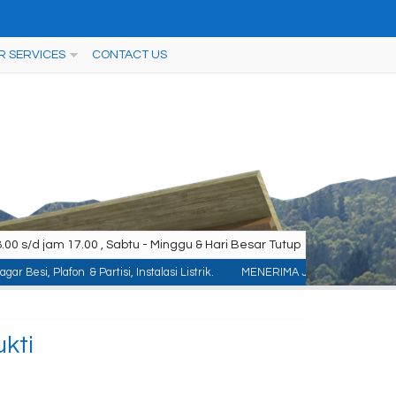
R SERVICES
CONTACT US
00 s/d jam 17.00 , Sabtu - Minggu & Hari Besar Tutup
& Partisi, Instalasi Listrik.
MENERIMA JASA PEMASANGAN KONTRUKSI : ACP/A
kti