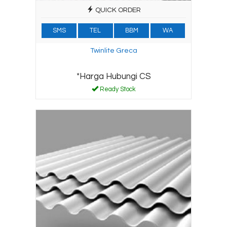
QUICK ORDER
SMS
TEL
BBM
WA
Twinlite Greca
*Harga Hubungi CS
Ready Stock