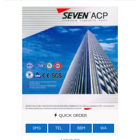
QUICK ORDER
SMS
TEL
BBM
WA