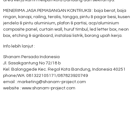
MENERIMA JASA PEMASANGAN KONTRUKSI : baja berat, baja
ringan, kanopi, railing, teralis, tangga, pintu & pagar besi, kusen
jendela & pintu aluminium, plafon & partisi, acp/aluminium
composite panel, curtain wall, huruf timbul, led letter box, neon
box, etching & signboard, instalasi listrik, borong upah kerja.
Info lebih lanjut :
Shanam Persada Indonesia
Jl. Sasakgantung No 72/18 b
Kel. Balonggede Kec. Regol Kota Bandung, Indonesia 40251
phone/WA: 081322105171/087823920749
email : marketing@shanam-project.com
website : www.shanam-project.com