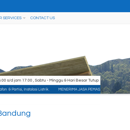
R SERVICES
CONTACT US
00 s/d jam 17.00 , Sabtu - Minggu & Hari Besar Tutup
talasi Listrik.
MENERIMA JASA PEMASANGAN KONTRUKSI : ACP/Aluminium Compo
 Bandung