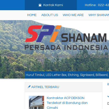
Kontak Kami
Hotline : 022-
HOME
ABOUT US
WHO WE ARE
WHY SHANA
mbul, LED Letter Box, Etching, Signboard, Billboard, Baja Berat, Baja Ringan,
ARTIKEL TERBARU
Kontraktor ACP DEKSON
Terdekat di Bandung dan
D
Cimahi