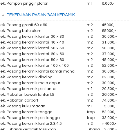
ek. Kompon pinggir plafon
m1
8.000,-
PEKERJAAN PASANGAN KERAMIK
ek. Pasang granit 60 x 60
m2
45000,-
Pek. Pasang batu alam
m2
65000,-
ek. Pasang keramik lantai 30 × 30
m2
30.000,-
ek. Pasang keramik lantai 40 × 40
m2
31.000,-
ek. Pasang keramik lantai 50 × 50
m2
50.000,-
ek. Pasang keramik lantai 60 × 60
m2
37.000,-
ek. Pasang keramik lantai 80 × 80
m2
45.000,-
ek. Pasang keramik lantai 100 × 100
m2
52.000,-
Pek. Pasang keramik lantai kamar mandi
m2
30.000,-
Pek. Pasang keramik dinding
m2
62.000,-
Pek. Pasang keramik meja dapur
m2
30.000,-
ek. Pasang keramik plin lantai
m1
20.500,-
ek. Rabatan bawah lantai t.5
m2
26.000,-
Pek. Rabatan carport
m2
74.000,-
Pek. Pasang kuku macan
m1
15.000,-
Pek. Pasang keramik tangga
trap
83.000,-
Pek. Pasang keramik plin tangga
trap
33.000,-
ek. Pasang keramik lantai 2,3,4,5
m2
+ 4000,-
ek. Lubangi keramik fass kran
lubang
13.000,-