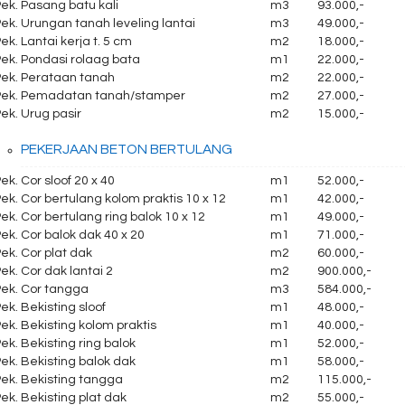
ek. Pasang batu kali
m3
93.000,-
ek. Urungan tanah leveling lantai
m3
49.000,-
ek. Lantai kerja t. 5 cm
m2
18.000,-
ek. Pondasi rolaag bata
m1
22.000,-
Pek. Perataan tanah
m2
22.000,-
Pek. Pemadatan tanah/stamper
m2
27.000,-
ek. Urug pasir
m2
15.000,-
PEKERJAAN BETON BERTULANG
ek. Cor sloof 20 x 40
m1
52.000,-
ek. Cor bertulang kolom praktis 10 x 12
m1
42.000,-
ek. Cor bertulang ring balok 10 x 12
m1
49.000,-
ek. Cor balok dak 40 x 20
m1
71.000,-
ek. Cor plat dak
m2
60.000,-
ek. Cor dak lantai 2
m2
900.000,-
Pek. Cor tangga
m3
584.000,-
ek. Bekisting sloof
m1
48.000,-
ek. Bekisting kolom praktis
m1
40.000,-
ek. Bekisting ring balok
m1
52.000,-
ek. Bekisting balok dak
m1
58.000,-
Pek. Bekisting tangga
m2
115.000,-
ek. Bekisting plat dak
m2
55.000,-