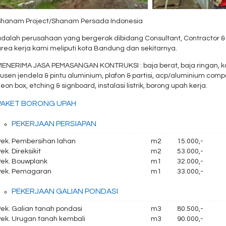
Shanam Project/Shanam Persada Indonesia
dalah perusahaan yang bergerak dibidang Consultant, Contractor & S
rea kerja kami meliputi kota Bandung dan sekitarnya.
ENERIMA JASA PEMASANGAN KONTRUKSI : baja berat, baja ringan, kanopi
usen jendela & pintu aluminium, plafon & partisi, acp/aluminium composi
eon box, etching & signboard, instalasi listrik, borong upah kerja.
PAKET BORONG UPAH
PEKERJAAN PERSIAPAN
Pek. Pembersihan lahan
m2
15.000,-
ek. Direksikit
m2
53.000,-
Pek. Bouwplank
m1
32.000,-
Pek. Pemagaran
m1
33.000,-
PEKERJAAN GALIAN PONDASI
Pek. Galian tanah pondasi
m3
80.500,-
Pek. Urugan tanah kembali
m3
90.000,-