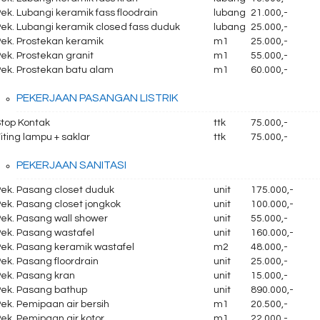
ek. Lubangi keramik fass floodrain
lubang
21.000,-
Pek. Lubangi keramik closed fass duduk
lubang
25.000,-
Pek. Prostekan keramik
m1
25.000,-
ek. Prostekan granit
m1
55.000,-
Pek. Prostekan batu alam
m1
60.000,-
PEKERJAAN PASANGAN LISTRIK
Stop Kontak
ttk
75.000,-
iting lampu + saklar
ttk
75.000,-
PEKERJAAN SANITASI
Pek. Pasang closet duduk
unit
175.000,-
ek. Pasang closet jongkok
unit
100.000,-
Pek. Pasang wall shower
unit
55.000,-
Pek. Pasang wastafel
unit
160.000,-
Pek. Pasang keramik wastafel
m2
48.000,-
ek. Pasang floordrain
unit
25.000,-
Pek. Pasang kran
unit
15.000,-
Pek. Pasang bathup
unit
890.000,-
ek. Pemipaan air bersih
m1
20.500,-
ek. Pemipaan air kotor
m1
22.000,-