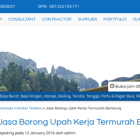
42826007
SMS : 081322105171
M
CONSULTANT
CONTRACTOR
SUPPLIER
PORTFOLIO
OU
Buka jam 08.
 Kanopi, Railing, Teralis, Tangga, Pintu & Pagar Besi, Plafon & Partisi, Ins
Beranda
»
Artikel Terbaru
» Jasa Borong Upah Kerja Termurah Bandung
Jasa Borong Upah Kerja Termurah
iposting pada 10 January 2019 oleh admin