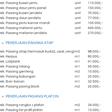
Pek. Pasang kusen pintu
unit
110.000,-
Pek. Pasang daun pintu panel
unit
150.000,-
Pek. Pasang kusen jendela
unit
75.000,-
Pek. Pasang daun jendela
unit
77.000,-
Pek. Pasang pintu kamar mandi
unit
105.000,-
Pek. Pasang melamin pintu
unit
445.000,-
Pek. Pasang melamin jendela
unit
270.000,-
PEKERJAAN RANGKA ATAP
ek. Pasang atap (termasuk kuda2, usuk ,reng)
m2
98.000,-
Pek. Kerpus
m1
80.000,-
ek. Listplank
m1
41.000,-
Pek. Pasang talang
m1
45.000,-
Pek. Pasang genteng
m2
15.000,-
Pek. Pasang bubungan
m1
25.000,-
Pek. Ban-banan
m1
32.500,-
Pek. Pasang paving block
m2
25.000,-
PEKERJAAN PASANG PLAFON
ek. Pasang rangka + plafon
m2
34.000,-
ek. Pasang list profil plafon
m1
10.000,-