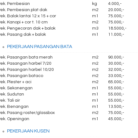
Pek. Pembesian
kg
4.000,-
Pek. Pembesian plat dak
m2
20.000,-
ek. Balok lantai 12 x 15 + cor
m1
75.000,-
ek. Kanopi + cor t. 10 cm
m2
75.000,-
Pek. Pengecoran dak + balok
m3
18.5000,-
ek. Pasang dak + balok
m1
11.000,-
PEKERJAAN PASANGAN BATA
Pek. Pasangan bata merah
m2
90.000,-
Pek. Pasangan harbel 7/20
m2
30.000,-
Pek. Pasangan harbel 10/20
m2
32.000,-
Pek. Pasangan bataco
m2
33.000,-
ek. Plester + aci
m2
65.000,-
Pek. Sekonengan
m1
55.000,-
Pek. Sudutan
m1
55.000,-
ek. Tali air
m1
55.000,-
Pek. Benangan
m1
13.500,-
Pek. Pasang roster/glassbox
m2
75.000,-
Pek. Openingan
m1
45.000,-
PEKERJAAN KUSEN