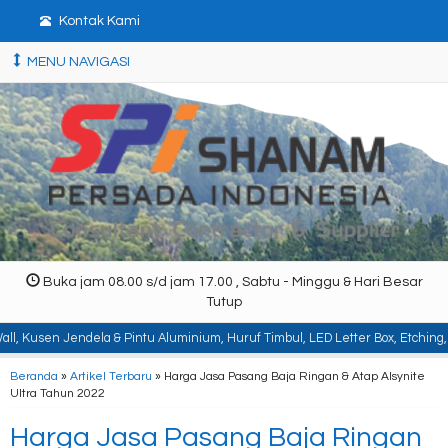
Kontak Kami
MENU NAVIGASI
Buka jam 08.00 s/d jam 17.00 , Sabtu - Minggu & Hari Besar
Tutup
ela & Pintu Aluminium, Huruf Timbul, LED Letter Box, Etching, Signboard, Bil
Beranda
»
Artikel Terbaru
» Harga Jasa Pasang Baja Ringan & Atap Alsynite
Ultra Tahun 2022
Harga Jasa Pasang Baja Ringan