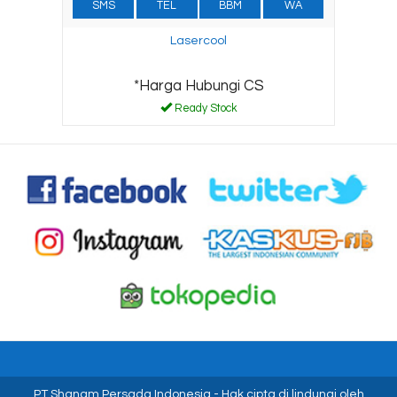
SMS
TEL
BBM
WA
Lasercool
*Harga Hubungi CS
Ready Stock
PT Shanam Persada Indonesia
- Hak cipta di lindungi oleh