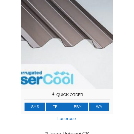
QUICK ORDER
SMS
TEL
BBM
WA
Lasercool
*Harga Hubungi CS