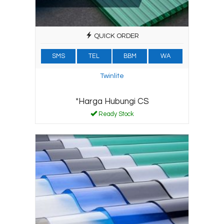
QUICK ORDER
SMS
TEL
BBM
WA
Twinlite
*Harga Hubungi CS
Ready Stock