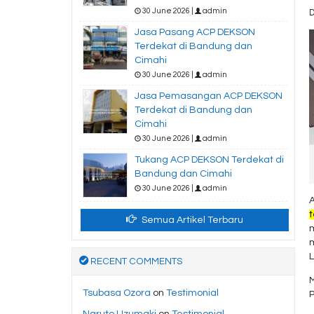
30 June 2026 |
admin
D
Jasa Pasang ACP DEKSON
Terdekat di Bandung dan
Cimahi
30 June 2026 |
admin
Jasa Pemasangan ACP DEKSON
Terdekat di Bandung dan
Cimahi
30 June 2026 |
admin
Tukang ACP DEKSON Terdekat di
Bandung dan Cimahi
30 June 2026 |
admin
t
Semua Artikel Terbaru
m
RECENT COMMENTS
M
Tsubasa Ozora
on
Testimonial
Naruto Uzumaki
on
Testimonial