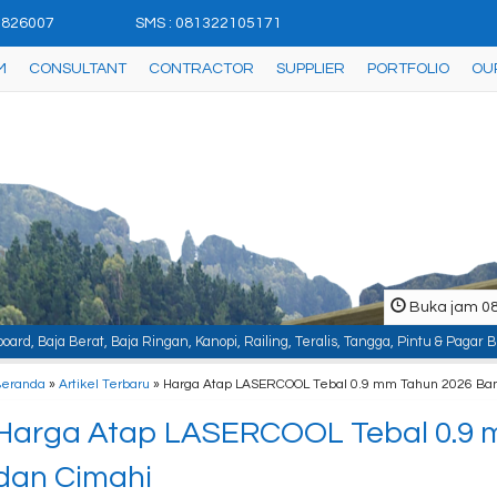
42826007
SMS : 081322105171
M
CONSULTANT
CONTRACTOR
SUPPLIER
PORTFOLIO
OU
Buka jam 08.
a Ringan, Kanopi, Railing, Teralis, Tangga, Pintu & Pagar Besi, Plafon & Par
Beranda
»
Artikel Terbaru
» Harga Atap LASERCOOL Tebal 0.9 mm Tahun 2026 Ba
Harga Atap LASERCOOL Tebal 0.9 
dan Cimahi