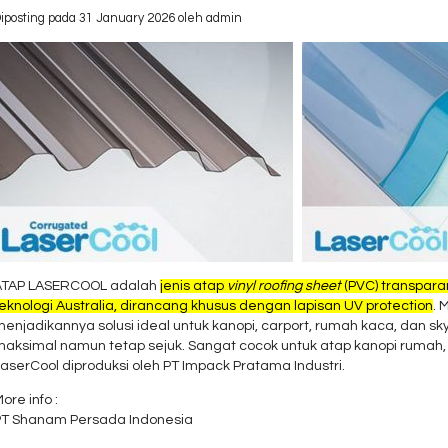
iposting pada 31 January 2026 oleh admin
ATAP LASERCOOL adalah
jenis atap
vinyl roofing sheet
(PVC) transpara
eknologi Australia, dirancang khusus dengan lapisan UV protection
. 
menjadikannya solusi ideal untuk kanopi, carport, rumah kaca, dan
aksimal namun tetap sejuk. Sangat cocok untuk atap kanopi rumah, c
LaserCool diproduksi oleh
PT Impack Pratama Industri
.
ore info :
PT Shanam Persada Indonesia