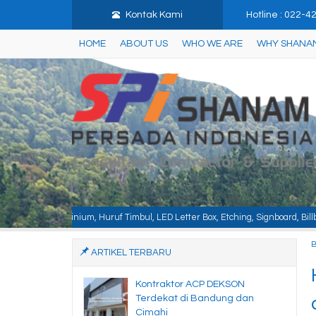
Kontak Kami
Hotline : 022-
HOME
ABOUT US
WHO WE ARE
WHY SHANA
Huruf Timbul, LED Letter Box, Etching, Signboard, Billboard, Baja Berat, Baj
ARTIKEL TERBARU
Kontraktor ACP DEKSON
Terdekat di Bandung dan
Cimahi