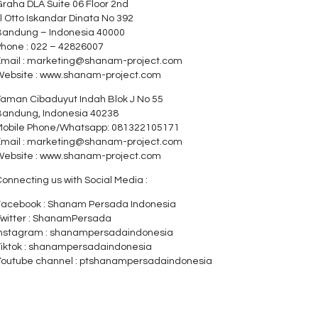
raha DLA Suite 06 Floor 2nd
l Otto Iskandar Dinata No 392
Bandung – Indonesia 40000
Phone : 022 – 42826007
Email : marketing@shanam-project.com
Website : www.shanam-project.com
Taman Cibaduyut Indah Blok J No 55
Bandung, Indonesia 40238
Mobile Phone/Whatsapp: 081322105171
Email : marketing@shanam-project.com
Website : www.shanam-project.com
onnecting us with Social Media :
Facebook : Shanam Persada Indonesia
Twitter : ShanamPersada
Instagram : shanampersadaindonesia
Tiktok : shanampersadaindonesia
Youtube channel : ptshanampersadaindonesia