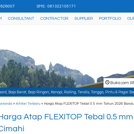
42826007
SMS : 081322105171
M
CONSULTANT
CONTRACTOR
SUPPLIER
PORTFOLIO
OU
Buka jam 08.
a Ringan, Kanopi, Railing, Teralis, Tangga, Pintu & Pagar Besi, Plafon & Par
Beranda
»
Artikel Terbaru
» Harga Atap FLEXITOP Tebal 0.5 mm Tahun 2026 Band
Harga Atap FLEXITOP Tebal 0.5 m
Cimahi