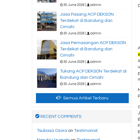
30 June 2026 |
admin
D
Jasa Pasang ACP DEKSON
Terdekat di Bandung dan
Cimahi
30 June 2026 |
admin
Jasa Pemasangan ACP DEKSON
Terdekat di Bandung dan
Cimahi
30 June 2026 |
admin
u
Tukang ACP DEKSON Terdekat di
Bandung dan Cimahi
30 June 2026 |
admin
M
Semua Artikel Terbaru
G
J
RECENT COMMENTS
Tsubasa Ozora
on
Testimonial
Naruto Uzumaki
on
Testimonial