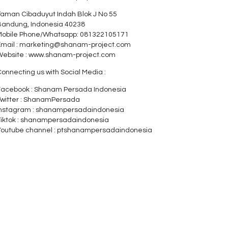
Taman Cibaduyut Indah Blok J No 55
Bandung, Indonesia 40238
Mobile Phone/Whatsapp: 081322105171
Email : marketing@shanam-project.com
Website : www.shanam-project.com
onnecting us with Social Media :
Facebook : Shanam Persada Indonesia
Twitter : ShanamPersada
Instagram : shanampersadaindonesia
Tiktok : shanampersadaindonesia
Youtube channel : ptshanampersadaindonesia