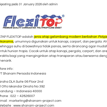
iposting pada 31 January 2026 oleh admin
ATAP FLEXITOP adalah
jenis atap gelombang modern berbahan
Polyp
ekonomis
, umumnya digunakan untuk kanopi, carport, dan pergola. Atap
sehingga suhu di bawahnya tidak panas, serta dirancang agar mud
ntuk hunian tropis. Cocok untuk atap kanopi, pergola, carport, dan are
praktis bagi yang menginginkan atap transparan atau berwarna den
menarik.
ore info :
PT Shanam Persada Indonesia
raha DLA Suite 06 Floor 2nd
l Otto Iskandar Dinata No 392
Bandung – Indonesia 40000
Phone : 022 – 42826007
Email : marketing@shanam-project.com
Website : www.shanam-project.com