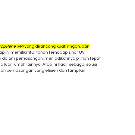
ropylene
(PP) yang dirancang kuat, ringan, dan
 ini memiliki fitur tahan terhadap sinar UV,
ah dalam pemasangan, menjadikannya pilihan tepat
a luar rumah lainnya. Atap ini hadir sebagai solusi
gan pemasangan yang efisien dan tampilan