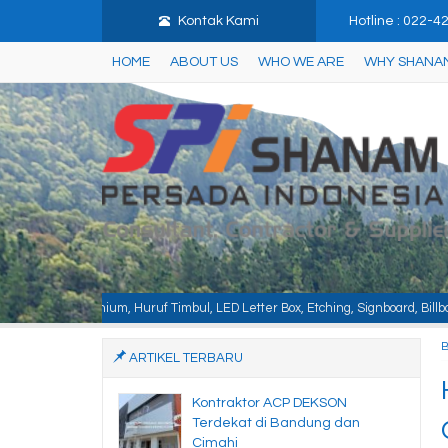
Kontak Kami
Hotline : 022-
HOME
ABOUT US
WHO WE ARE
WHY SHANA
Huruf Timbul, LED Letter Box, Etching, Signboard, Billboard, Baja Berat, Baj
ARTIKEL TERBARU
Kontraktor ACP DEKSON
Terdekat di Bandung dan
Cimahi