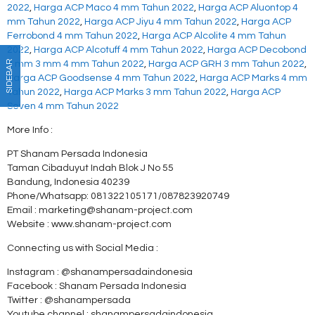
2022
,
Harga ACP Maco 4 mm Tahun 2022
,
Harga ACP Aluontop 4
mm Tahun 2022
,
Harga ACP Jiyu 4 mm Tahun 2022
,
Harga ACP
Ferrobond 4 mm Tahun 2022
,
Harga ACP Alcolite 4 mm Tahun
2022
,
Harga ACP Alcotuff 4 mm Tahun 2022
,
Harga ACP Decobond
SIDEBAR
2 mm 3 mm 4 mm Tahun 2022
,
Harga ACP GRH 3 mm Tahun 2022
,
Harga ACP Goodsense 4 mm Tahun 2022
,
Harga ACP Marks 4 mm
Tahun 2022
,
Harga ACP Marks 3 mm Tahun 2022
,
Harga ACP
Seven 4 mm Tahun 2022
More Info :
PT Shanam Persada Indonesia
Taman Cibaduyut Indah Blok J No 55
Bandung, Indonesia 40239
Phone/Whatsapp: 081322105171/087823920749
Email : marketing@shanam-project.com
Website : www.shanam-project.com
Connecting us with Social Media :
Instagram : @shanampersadaindonesia
Facebook : Shanam Persada Indonesia
Twitter : @shanampersada
Youtube channel : shanampersadaindonesia