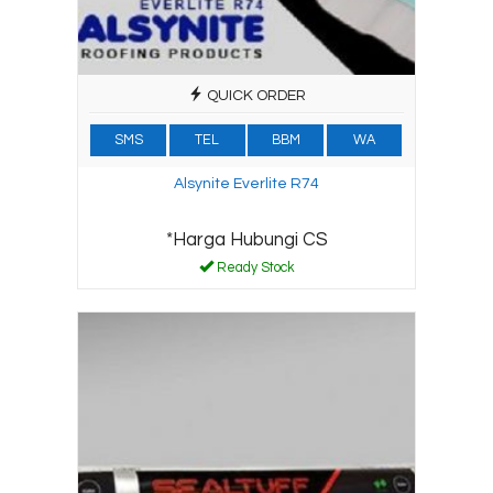
QUICK ORDER
SMS
TEL
BBM
WA
Alsynite Everlite R74
*Harga Hubungi CS
Ready Stock