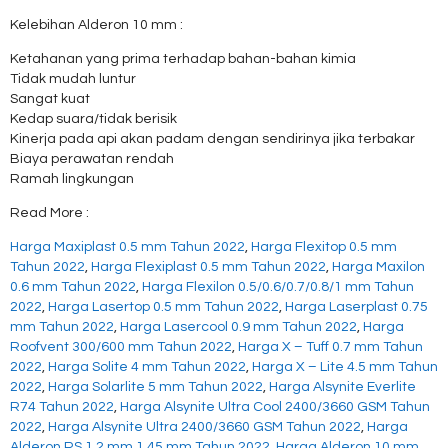
Kelebihan Alderon 10 mm :
Ketahanan yang prima terhadap bahan-bahan kimia
Tidak mudah luntur
Sangat kuat
Kedap suara/tidak berisik
Kinerja pada api akan padam dengan sendirinya jika terbakar
Biaya perawatan rendah
Ramah lingkungan
Read More :
Harga Maxiplast 0.5 mm Tahun 2022
,
Harga Flexitop 0.5 mm
Tahun 2022
,
Harga Flexiplast 0.5 mm Tahun 2022
,
Harga Maxilon
0.6 mm Tahun 2022
,
Harga Flexilon 0.5/0.6/0.7/0.8/1 mm Tahun
2022
,
Harga Lasertop 0.5 mm Tahun 2022
,
Harga Laserplast 0.75
mm Tahun 2022
,
Harga Lasercool 0.9 mm Tahun 2022
,
Harga
Roofvent 300/600 mm Tahun 2022
,
Harga X – Tuff 0.7 mm Tahun
2022
,
Harga Solite 4 mm Tahun 2022
,
Harga X – Lite 4.5 mm Tahun
2022
,
Harga Solarlite 5 mm Tahun 2022
,
Harga Alsynite Everlite
R74 Tahun 2022
,
Harga Alsynite Ultra Cool 2400/3660 GSM Tahun
2022
,
Harga Alsynite Ultra 2400/3660 GSM Tahun 2022
,
Harga
Alderon RS 1.2 mm 1.45 mm Tahun 2022
,
Harga Alderon 10 mm