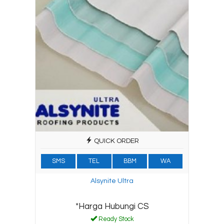
QUICK ORDER
SMS
TEL
BBM
WA
Alsynite Ultra
*Harga Hubungi CS
Ready Stock