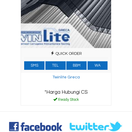
QUICK ORDER
SMS
TEL
BBM
WA
Twinlite Greca
*Harga Hubungi CS
Ready Stock