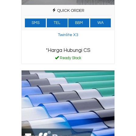
QUICK ORDER
SMS
TEL
BBM
WA
Twinlite X3
*Harga Hubungi CS
Ready Stock