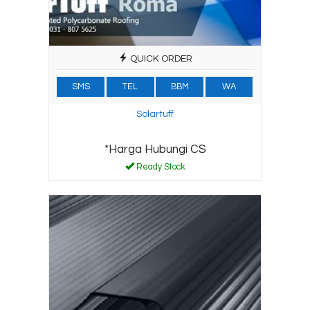
QUICK ORDER
SMS
TEL
BBM
WA
Solartuff
*Harga Hubungi CS
Ready Stock