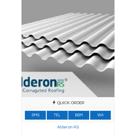
QUICK ORDER
SMS
TEL
BBM
WA
Alderon RS