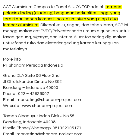
ACP Aluminium Composite Panel ALUONTOP adalah
material
pelapis dinding (cladding) bangunan berkualitas tinggi yang
terdiri dari bahan komposit non-aluminium yang diapit dua
lembar aluminium
. Dikenal kaku, ringan, dan tahan lama, ACP ini
menggunakan cat PVDF/Polyester serta umum digunakan untuk
fasad gedung,
signage
, dan interior. Aluontop sering digunakan
untuk fasad ruko dan eksterior gedung karena keunggulan
materialnya.
More info :
PT Shanam Persada Indonesia
Graha DLA Suite 06 Floor 2nd
Jl Otto Iskandar Dinata No 392
Bandung – Indonesia 40000
Phone : 022 – 42826007
Email : marketing@shanam-project.com
Website : www.shanam-project.com
Taman Cibaduyut Indah Blok J No 55
Bandung, Indonesia 40238
Mobile Phone/Whatsapp: 081322105171
Email : marketing@shanam-project.com