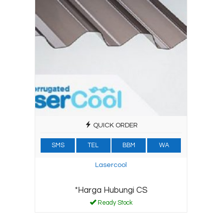
QUICK ORDER
SMS
TEL
BBM
WA
Lasercool
*Harga Hubungi CS
Ready Stock