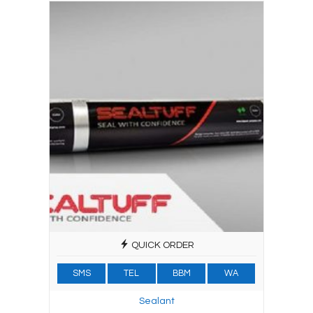
QUICK ORDER
SMS
TEL
BBM
WA
Sealant