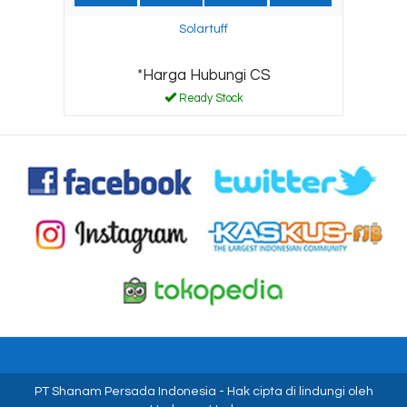
Solartuff
*Harga Hubungi CS
Ready Stock
PT Shanam Persada Indonesia
- Hak cipta di lindungi oleh