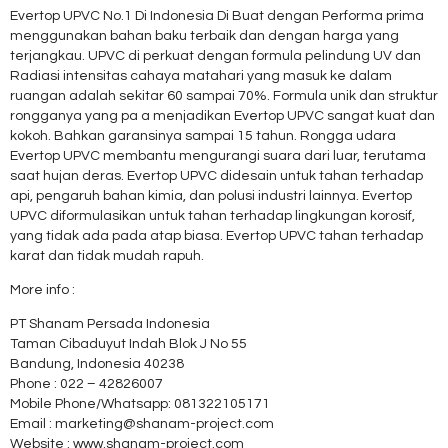
Evertop UPVC No.1 Di Indonesia Di Buat dengan Performa prima
menggunakan bahan baku terbaik dan dengan harga yang
terjangkau. UPVC di perkuat dengan formula pelindung UV dan
Radiasi intensitas cahaya matahari yang masuk ke dalam
ruangan adalah sekitar 60 sampai 70%. Formula unik dan struktur
rongganya yang pa a menjadikan Evertop UPVC sangat kuat dan
kokoh. Bahkan garansinya sampai 15 tahun. Rongga udara
Evertop UPVC membantu mengurangi suara dari luar, terutama
saat hujan deras. Evertop UPVC didesain untuk tahan terhadap
api, pengaruh bahan kimia, dan polusi industri lainnya. Evertop
UPVC diformulasikan untuk tahan terhadap lingkungan korosif,
yang tidak ada pada atap biasa. Evertop UPVC tahan terhadap
karat dan tidak mudah rapuh.
More info :
PT Shanam Persada Indonesia
Taman Cibaduyut Indah Blok J No 55
Bandung, Indonesia 40238
Phone : 022 – 42826007
Mobile Phone/Whatsapp: 081322105171
Email : marketing@shanam-project.com
Website : www.shanam-project.com