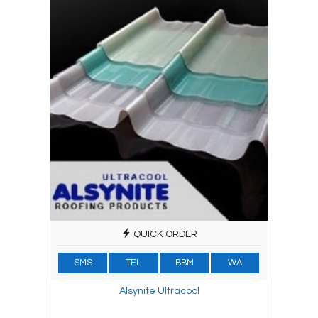
QUICK ORDER
SMS
TEL
BBM
WA
Alsynite Ultracool