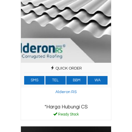
QUICK ORDER
SMS
TEL
BBM
WA
Alderon RS
*Harga Hubungi CS
Ready Stock